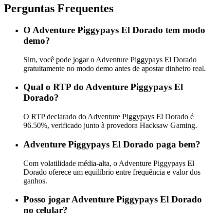
Perguntas Frequentes
O Adventure Piggypays El Dorado tem modo
demo?
Sim, você pode jogar o Adventure Piggypays El Dorado
gratuitamente no modo demo antes de apostar dinheiro real.
Qual o RTP do Adventure Piggypays El
Dorado?
O RTP declarado do Adventure Piggypays El Dorado é
96.50%, verificado junto à provedora Hacksaw Gaming.
Adventure Piggypays El Dorado paga bem?
Com volatilidade média-alta, o Adventure Piggypays El
Dorado oferece um equilíbrio entre frequência e valor dos
ganhos.
Posso jogar Adventure Piggypays El Dorado
no celular?