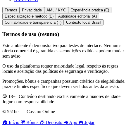
Termos
Privacidade
AML / KYC
Experiência prática (E)
Especialização e método (E)
Autoridade editorial (A)
Confiabilidade e transparência (T)
Contexto local Brasil
Termos de uso (resumo)
Este ambiente é demonstrativo para testes de interface. Nenhuma
oferta comercial é garantida e as condições exibidas podem mudar
sem aviso.
O uso da plataforma requer maioridade legal, respeito às regras
locais e aceitação das políticas de segurança e verificação.
Promoções, bônus e campanhas possuem critérios de elegibilidade,
prazo e limites específicos que devem ser lidos antes da adesão.
🔞 18+ | Conteúdo destinado exclusivamente a maiores de idade.
Jogue com responsabilidade.
© 551bet — Cassino Online
🏠
Início
🎁
Bônus
💳
Depósito
📲
App
🎮
Jogar