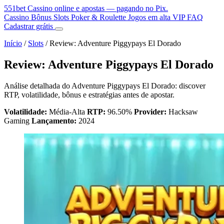
551bet
Cassino online e apostas — pagando no Pix.
Cassino
Bônus
Slots
Poker & Roulette
Jogos em alta
VIP
FAQ
Cadastrar grátis
Início
/
Slots
/
Review: Adventure Piggypays El Dorado
Review: Adventure Piggypays El Dorado
Análise detalhada do Adventure Piggypays El Dorado: discover
RTP, volatilidade, bônus e estratégias antes de apostar.
Volatilidade:
Média-Alta
RTP:
96.50%
Provider:
Hacksaw
Gaming
Lançamento:
2024