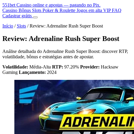
551bet
Cassino online e apostas — pagando no Pix.
Cassino
Bônus
Slots
Poker & Roulette
Jogos em alta
VIP
FAQ
Cadastrar grátis
Início
/
Slots
/
Review: Adrenaline Rush Super Boost
Review: Adrenaline Rush Super Boost
Análise detalhada do Adrenaline Rush Super Boost: discover RTP,
volatilidade, bônus e estratégias antes de apostar.
Volatilidade:
Média-Alta
RTP:
97.20%
Provider:
Hacksaw
Gaming
Lançamento:
2024