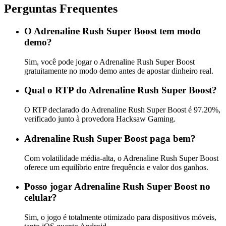
Perguntas Frequentes
O Adrenaline Rush Super Boost tem modo
demo?
Sim, você pode jogar o Adrenaline Rush Super Boost
gratuitamente no modo demo antes de apostar dinheiro real.
Qual o RTP do Adrenaline Rush Super Boost?
O RTP declarado do Adrenaline Rush Super Boost é 97.20%,
verificado junto à provedora Hacksaw Gaming.
Adrenaline Rush Super Boost paga bem?
Com volatilidade média-alta, o Adrenaline Rush Super Boost
oferece um equilíbrio entre frequência e valor dos ganhos.
Posso jogar Adrenaline Rush Super Boost no
celular?
Sim, o jogo é totalmente otimizado para dispositivos móveis,