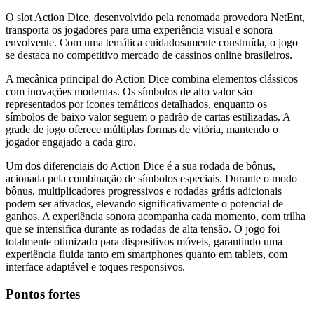
O slot Action Dice, desenvolvido pela renomada provedora NetEnt,
transporta os jogadores para uma experiência visual e sonora
envolvente. Com uma temática cuidadosamente construída, o jogo
se destaca no competitivo mercado de cassinos online brasileiros.
A mecânica principal do Action Dice combina elementos clássicos
com inovações modernas. Os símbolos de alto valor são
representados por ícones temáticos detalhados, enquanto os
símbolos de baixo valor seguem o padrão de cartas estilizadas. A
grade de jogo oferece múltiplas formas de vitória, mantendo o
jogador engajado a cada giro.
Um dos diferenciais do Action Dice é a sua rodada de bônus,
acionada pela combinação de símbolos especiais. Durante o modo
bônus, multiplicadores progressivos e rodadas grátis adicionais
podem ser ativados, elevando significativamente o potencial de
ganhos. A experiência sonora acompanha cada momento, com trilha
que se intensifica durante as rodadas de alta tensão. O jogo foi
totalmente otimizado para dispositivos móveis, garantindo uma
experiência fluida tanto em smartphones quanto em tablets, com
interface adaptável e toques responsivos.
Pontos fortes