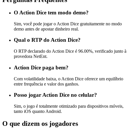
O Action Dice tem modo demo?
Sim, você pode jogar o Action Dice gratuitamente no modo
demo antes de apostar dinheiro real.
Qual o RTP do Action Dice?
O RTP declarado do Action Dice é 96.00%, verificado junto à
provedora NetEnt.
Action Dice paga bem?
Com volatilidade baixa, o Action Dice oferece um equilíbrio
entre frequência e valor dos ganhos.
Posso jogar Action Dice no celular?
Sim, o jogo é totalmente otimizado para dispositivos móveis,
tanto iOS quanto Android.
O que dizem os jogadores