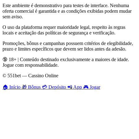
Este ambiente é demonstrativo para testes de interface. Nenhuma
oferta comercial é garantida e as condições exibidas podem mudar
sem aviso.
O uso da plataforma requer maioridade legal, respeito às regras
locais e aceitação das políticas de segurança e verificação.
Promoções, bônus e campanhas possuem critérios de elegibilidade,
prazo e limites específicos que devem ser lidos antes da adesão.
🔞 18+ | Conteúdo destinado exclusivamente a maiores de idade.
Jogue com responsabilidade.
© 551bet — Cassino Online
🏠
Início
🎁
Bônus
💳
Depósito
📲
App
🎮
Jogar