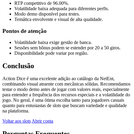
RTP competitivo de 96.00%.
Volatilidade baixa adequada para diferentes perfis.
Modo demo disponível para testes.
Temática envolvente e visual de alta qualidade.
Pontos de atenção
Volatilidade baixa exige gestão de banca.
Sessões sem bônus podem se estender por 20 a 50 giros.
Disponibilidade pode variar por região.
Conclusão
Action Dice é uma excelente adição ao catálogo da NetEnt,
combinando visual atraente com mecânicas sólidas. Recomendamos
testar o modo demo antes de jogar com valores reais, especialmente
para entender a frequência dos recursos especiais e a volatilidade do
jogo. No geral, é uma ótima escolha tanto para jogadores casuais
quanto para entusiastas de slots que buscam variedade e qualidade
na plataforma.
Voltar aos slots
Abrir conta
Perguntas Frequentes