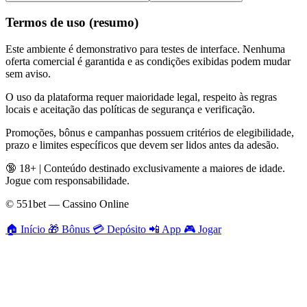
Termos de uso (resumo)
Este ambiente é demonstrativo para testes de interface. Nenhuma
oferta comercial é garantida e as condições exibidas podem mudar
sem aviso.
O uso da plataforma requer maioridade legal, respeito às regras
locais e aceitação das políticas de segurança e verificação.
Promoções, bônus e campanhas possuem critérios de elegibilidade,
prazo e limites específicos que devem ser lidos antes da adesão.
🔞 18+ | Conteúdo destinado exclusivamente a maiores de idade.
Jogue com responsabilidade.
© 551bet — Cassino Online
🏠
Início
🎁
Bônus
💳
Depósito
📲
App
🎮
Jogar