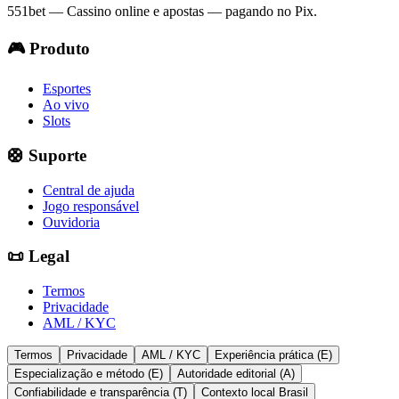
551bet — Cassino online e apostas — pagando no Pix.
🎮
Produto
Esportes
Ao vivo
Slots
🛟
Suporte
Central de ajuda
Jogo responsável
Ouvidoria
📜
Legal
Termos
Privacidade
AML / KYC
Termos
Privacidade
AML / KYC
Experiência prática (E)
Especialização e método (E)
Autoridade editorial (A)
Confiabilidade e transparência (T)
Contexto local Brasil