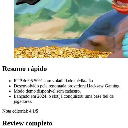
Resumo rápido
RTP de 95.50% com volatilidade média-alta.
Desenvolvido pela renomada provedora Hacksaw Gaming.
Modo demo disponível sem cadastro.
Lançado em 2024, o slot já conquistou uma base fiel de
jogadores.
Nota editorial:
4.1/5
Review completo