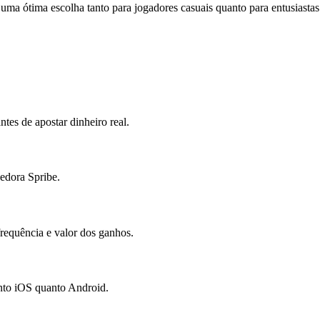
 é uma ótima escolha tanto para jogadores casuais quanto para entusiasta
es de apostar dinheiro real.
edora Spribe.
frequência e valor dos ganhos.
anto iOS quanto Android.