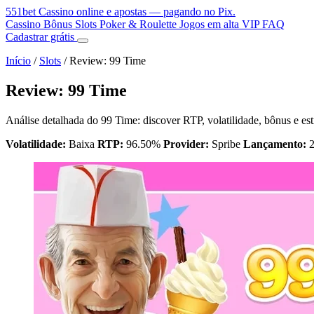
551bet
Cassino online e apostas — pagando no Pix.
Cassino
Bônus
Slots
Poker & Roulette
Jogos em alta
VIP
FAQ
Cadastrar grátis
Início
/
Slots
/
Review: 99 Time
Review: 99 Time
Análise detalhada do 99 Time: discover RTP, volatilidade, bônus e estr
Volatilidade:
Baixa
RTP:
96.50%
Provider:
Spribe
Lançamento:
2