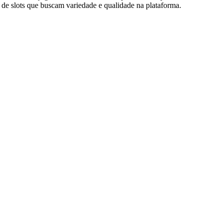
s de slots que buscam variedade e qualidade na plataforma.