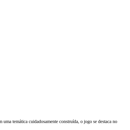
m uma temática cuidadosamente construída, o jogo se destaca no