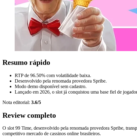
Resumo rápido
RTP de 96.50% com volatilidade baixa.
Desenvolvido pela renomada provedora Spribe.
Modo demo disponível sem cadastro.
Lançado em 2026, o slot já conquistou uma base fiel de jogador
Nota editorial:
3.6/5
Review completo
O slot 99 Time, desenvolvido pela renomada provedora Spribe, transp
competitivo mercado de cassinos online brasileiros.