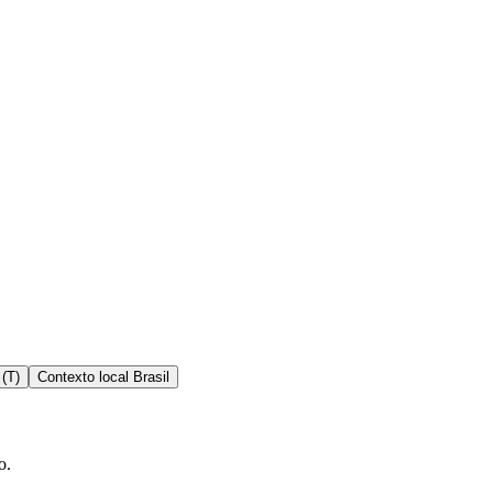
 (T)
Contexto local Brasil
o.