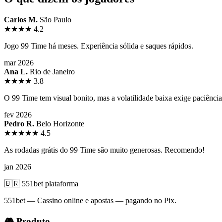
Carlos M.
São Paulo
★★★★
4.2
Jogo 99 Time há meses. Experiência sólida e saques rápidos.
mar 2026
Ana L.
Rio de Janeiro
★★★★
3.8
O 99 Time tem visual bonito, mas a volatilidade baixa exige paciência
fev 2026
Pedro R.
Belo Horizonte
★★★★★
4.5
As rodadas grátis do 99 Time são muito generosas. Recomendo!
jan 2026
🇧🇷 551bet plataforma
551bet — Cassino online e apostas — pagando no Pix.
🎮
Produto