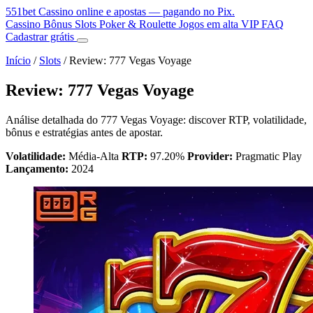
551bet
Cassino online e apostas — pagando no Pix.
Cassino
Bônus
Slots
Poker & Roulette
Jogos em alta
VIP
FAQ
Cadastrar grátis
Início
/
Slots
/
Review: 777 Vegas Voyage
Review: 777 Vegas Voyage
Análise detalhada do 777 Vegas Voyage: discover RTP, volatilidade,
bônus e estratégias antes de apostar.
Volatilidade:
Média-Alta
RTP:
97.20%
Provider:
Pragmatic Play
Lançamento:
2024