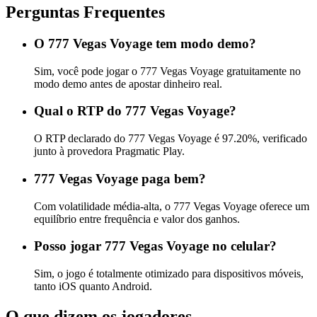
Perguntas Frequentes
O 777 Vegas Voyage tem modo demo?
Sim, você pode jogar o 777 Vegas Voyage gratuitamente no
modo demo antes de apostar dinheiro real.
Qual o RTP do 777 Vegas Voyage?
O RTP declarado do 777 Vegas Voyage é 97.20%, verificado
junto à provedora Pragmatic Play.
777 Vegas Voyage paga bem?
Com volatilidade média-alta, o 777 Vegas Voyage oferece um
equilíbrio entre frequência e valor dos ganhos.
Posso jogar 777 Vegas Voyage no celular?
Sim, o jogo é totalmente otimizado para dispositivos móveis,
tanto iOS quanto Android.
O que dizem os jogadores