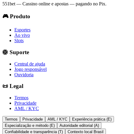
551bet — Cassino online e apostas — pagando no Pix.
🎮
Produto
Esportes
Ao vivo
Slots
🛟
Suporte
Central de ajuda
Jogo responsável
Ouvidoria
📜
Legal
Termos
Privacidade
AML / KYC
Termos
Privacidade
AML / KYC
Experiência prática (E)
Especialização e método (E)
Autoridade editorial (A)
Confiabilidade e transparência (T)
Contexto local Brasil