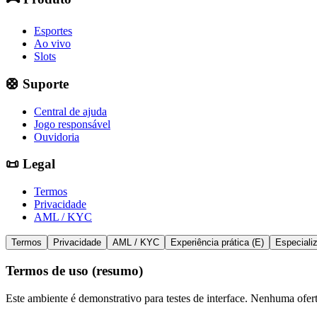
Esportes
Ao vivo
Slots
🛟
Suporte
Central de ajuda
Jogo responsável
Ouvidoria
📜
Legal
Termos
Privacidade
AML / KYC
Termos
Privacidade
AML / KYC
Experiência prática (E)
Especiali
Termos de uso (resumo)
Este ambiente é demonstrativo para testes de interface. Nenhuma ofer