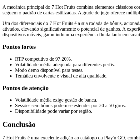
A mecânica principal do 7 Hot Fruits combina elementos clássicos co
seguem o padrão de cartas estilizadas. A grade de jogo oferece múltip
Um dos diferenciais do 7 Hot Fruits é a sua rodada de bônus, acionad
ativados, elevando significativamente o potencial de ganhos. A experi
dispositivos móveis, garantindo uma experiência fluida tanto em smar
Pontos fortes
RTP competitivo de 97.20%.
Volatilidade média adequada para diferentes perfis.
Modo demo disponível para testes.
Temática envolvente e visual de alta qualidade.
Pontos de atenção
Volatilidade média exige gestão de banca.
Sessões sem bônus podem se estender por 20 a 50 giros.
Disponibilidade pode variar por região.
Conclusão
7 Hot Fruits é uma excelente adição ao catálogo da Play'n GO, combi