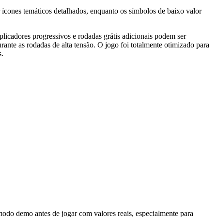
 ícones temáticos detalhados, enquanto os símbolos de baixo valor
licadores progressivos e rodadas grátis adicionais podem ser
ante as rodadas de alta tensão. O jogo foi totalmente otimizado para
s.
odo demo antes de jogar com valores reais, especialmente para