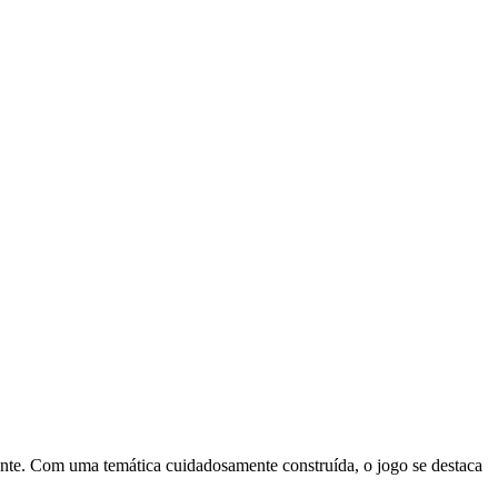
ente. Com uma temática cuidadosamente construída, o jogo se destaca