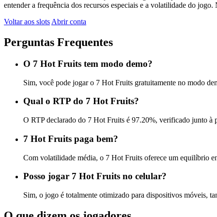
entender a frequência dos recursos especiais e a volatilidade do jogo
Voltar aos slots
Abrir conta
Perguntas Frequentes
O 7 Hot Fruits tem modo demo?
Sim, você pode jogar o 7 Hot Fruits gratuitamente no modo demo
Qual o RTP do 7 Hot Fruits?
O RTP declarado do 7 Hot Fruits é 97.20%, verificado junto à
7 Hot Fruits paga bem?
Com volatilidade média, o 7 Hot Fruits oferece um equilíbrio en
Posso jogar 7 Hot Fruits no celular?
Sim, o jogo é totalmente otimizado para dispositivos móveis, t
O que dizem os jogadores