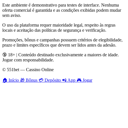
Este ambiente é demonstrativo para testes de interface. Nenhuma
oferta comercial é garantida e as condições exibidas podem mudar
sem aviso.
O uso da plataforma requer maioridade legal, respeito às regras
locais e aceitação das políticas de segurança e verificação.
Promoções, bônus e campanhas possuem critérios de elegibilidade,
prazo e limites específicos que devem ser lidos antes da adesão.
🔞 18+ | Conteúdo destinado exclusivamente a maiores de idade.
Jogue com responsabilidade.
© 551bet — Cassino Online
🏠
Início
🎁
Bônus
💳
Depósito
📲
App
🎮
Jogar