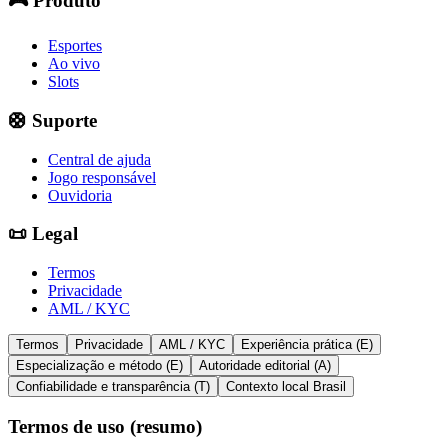
🎮
Produto
Esportes
Ao vivo
Slots
🛟
Suporte
Central de ajuda
Jogo responsável
Ouvidoria
📜
Legal
Termos
Privacidade
AML / KYC
Termos
Privacidade
AML / KYC
Experiência prática (E)
Especialização e método (E)
Autoridade editorial (A)
Confiabilidade e transparência (T)
Contexto local Brasil
Termos de uso (resumo)