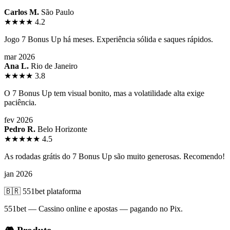
Carlos M.
São Paulo
★★★★
4.2
Jogo 7 Bonus Up há meses. Experiência sólida e saques rápidos.
mar 2026
Ana L.
Rio de Janeiro
★★★★
3.8
O 7 Bonus Up tem visual bonito, mas a volatilidade alta exige
paciência.
fev 2026
Pedro R.
Belo Horizonte
★★★★★
4.5
As rodadas grátis do 7 Bonus Up são muito generosas. Recomendo!
jan 2026
🇧🇷 551bet plataforma
551bet — Cassino online e apostas — pagando no Pix.