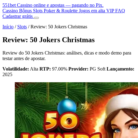
551bet
Cassino online e apostas — pagando no Pix.
Cassino
Bônus
Slots
Poker & Roulette
Jogos em alta
VIP
FAQ
Cadastrar grátis
Início
/
Slots
/
Review: 50 Jokers Christmas
Review: 50 Jokers Christmas
Review do 50 Jokers Christmas: análises, dicas e modo demo para
testar antes de apostar.
Volatilidade:
Alta
RTP:
97.00%
Provider:
PG Soft
Lançamento:
2025