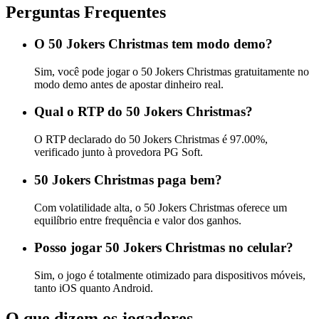
Perguntas Frequentes
O 50 Jokers Christmas tem modo demo?
Sim, você pode jogar o 50 Jokers Christmas gratuitamente no
modo demo antes de apostar dinheiro real.
Qual o RTP do 50 Jokers Christmas?
O RTP declarado do 50 Jokers Christmas é 97.00%,
verificado junto à provedora PG Soft.
50 Jokers Christmas paga bem?
Com volatilidade alta, o 50 Jokers Christmas oferece um
equilíbrio entre frequência e valor dos ganhos.
Posso jogar 50 Jokers Christmas no celular?
Sim, o jogo é totalmente otimizado para dispositivos móveis,
tanto iOS quanto Android.
O que dizem os jogadores