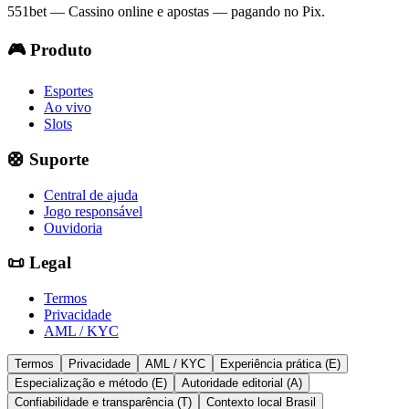
551bet — Cassino online e apostas — pagando no Pix.
🎮
Produto
Esportes
Ao vivo
Slots
🛟
Suporte
Central de ajuda
Jogo responsável
Ouvidoria
📜
Legal
Termos
Privacidade
AML / KYC
Termos
Privacidade
AML / KYC
Experiência prática (E)
Especialização e método (E)
Autoridade editorial (A)
Confiabilidade e transparência (T)
Contexto local Brasil