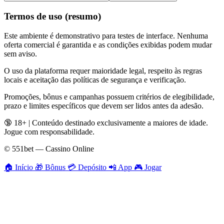
Termos de uso (resumo)
Este ambiente é demonstrativo para testes de interface. Nenhuma
oferta comercial é garantida e as condições exibidas podem mudar
sem aviso.
O uso da plataforma requer maioridade legal, respeito às regras
locais e aceitação das políticas de segurança e verificação.
Promoções, bônus e campanhas possuem critérios de elegibilidade,
prazo e limites específicos que devem ser lidos antes da adesão.
🔞 18+ | Conteúdo destinado exclusivamente a maiores de idade.
Jogue com responsabilidade.
© 551bet — Cassino Online
🏠
Início
🎁
Bônus
💳
Depósito
📲
App
🎮
Jogar