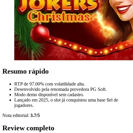
Resumo rápido
RTP de 97.00% com volatilidade alta.
Desenvolvido pela renomada provedora PG Soft.
Modo demo disponível sem cadastro.
Lançado em 2025, o slot já conquistou uma base fiel de
jogadores.
Nota editorial:
3.7/5
Review completo