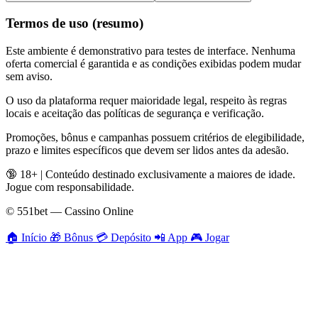
Termos de uso (resumo)
Este ambiente é demonstrativo para testes de interface. Nenhuma
oferta comercial é garantida e as condições exibidas podem mudar
sem aviso.
O uso da plataforma requer maioridade legal, respeito às regras
locais e aceitação das políticas de segurança e verificação.
Promoções, bônus e campanhas possuem critérios de elegibilidade,
prazo e limites específicos que devem ser lidos antes da adesão.
🔞 18+ | Conteúdo destinado exclusivamente a maiores de idade.
Jogue com responsabilidade.
© 551bet — Cassino Online
🏠
Início
🎁
Bônus
💳
Depósito
📲
App
🎮
Jogar