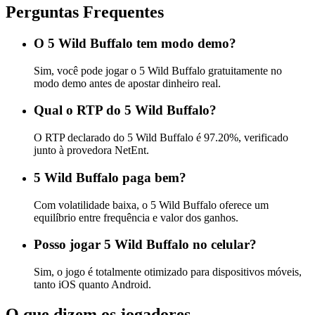
Perguntas Frequentes
O 5 Wild Buffalo tem modo demo?
Sim, você pode jogar o 5 Wild Buffalo gratuitamente no
modo demo antes de apostar dinheiro real.
Qual o RTP do 5 Wild Buffalo?
O RTP declarado do 5 Wild Buffalo é 97.20%, verificado
junto à provedora NetEnt.
5 Wild Buffalo paga bem?
Com volatilidade baixa, o 5 Wild Buffalo oferece um
equilíbrio entre frequência e valor dos ganhos.
Posso jogar 5 Wild Buffalo no celular?
Sim, o jogo é totalmente otimizado para dispositivos móveis,
tanto iOS quanto Android.
O que dizem os jogadores