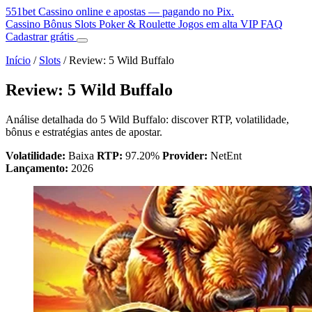
551bet
Cassino online e apostas — pagando no Pix.
Cassino
Bônus
Slots
Poker & Roulette
Jogos em alta
VIP
FAQ
Cadastrar grátis
Início
/
Slots
/
Review: 5 Wild Buffalo
Review: 5 Wild Buffalo
Análise detalhada do 5 Wild Buffalo: discover RTP, volatilidade,
bônus e estratégias antes de apostar.
Volatilidade:
Baixa
RTP:
97.20%
Provider:
NetEnt
Lançamento:
2026