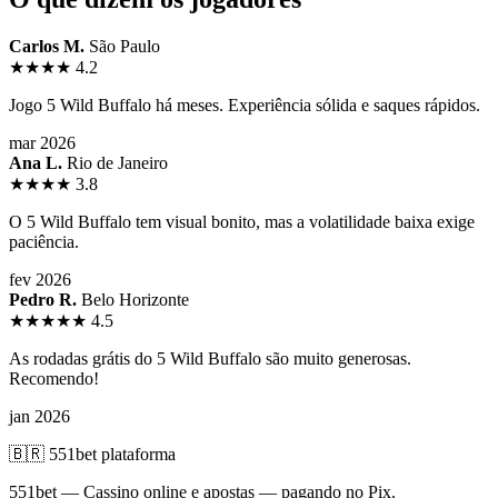
Carlos M.
São Paulo
★★★★
4.2
Jogo 5 Wild Buffalo há meses. Experiência sólida e saques rápidos.
mar 2026
Ana L.
Rio de Janeiro
★★★★
3.8
O 5 Wild Buffalo tem visual bonito, mas a volatilidade baixa exige
paciência.
fev 2026
Pedro R.
Belo Horizonte
★★★★★
4.5
As rodadas grátis do 5 Wild Buffalo são muito generosas.
Recomendo!
jan 2026
🇧🇷 551bet plataforma
551bet — Cassino online e apostas — pagando no Pix.