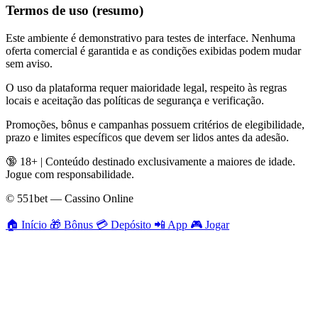
Termos de uso (resumo)
Este ambiente é demonstrativo para testes de interface. Nenhuma
oferta comercial é garantida e as condições exibidas podem mudar
sem aviso.
O uso da plataforma requer maioridade legal, respeito às regras
locais e aceitação das políticas de segurança e verificação.
Promoções, bônus e campanhas possuem critérios de elegibilidade,
prazo e limites específicos que devem ser lidos antes da adesão.
🔞 18+ | Conteúdo destinado exclusivamente a maiores de idade.
Jogue com responsabilidade.
© 551bet — Cassino Online
🏠
Início
🎁
Bônus
💳
Depósito
📲
App
🎮
Jogar