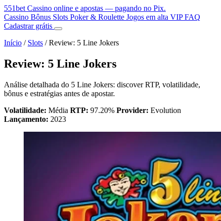
551bet
Cassino online e apostas — pagando no Pix.
Cassino
Bônus
Slots
Poker & Roulette
Jogos em alta
VIP
FAQ
Cadastrar grátis
Início
/
Slots
/
Review: 5 Line Jokers
Review: 5 Line Jokers
Análise detalhada do 5 Line Jokers: discover RTP, volatilidade,
bônus e estratégias antes de apostar.
Volatilidade:
Média
RTP:
97.20%
Provider:
Evolution
Lançamento:
2023