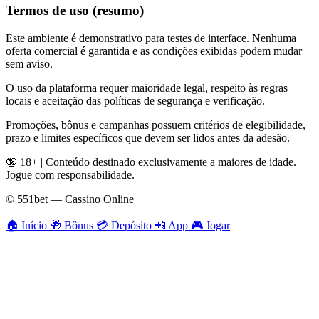
Termos de uso (resumo)
Este ambiente é demonstrativo para testes de interface. Nenhuma
oferta comercial é garantida e as condições exibidas podem mudar
sem aviso.
O uso da plataforma requer maioridade legal, respeito às regras
locais e aceitação das políticas de segurança e verificação.
Promoções, bônus e campanhas possuem critérios de elegibilidade,
prazo e limites específicos que devem ser lidos antes da adesão.
🔞 18+ | Conteúdo destinado exclusivamente a maiores de idade.
Jogue com responsabilidade.
© 551bet — Cassino Online
🏠
Início
🎁
Bônus
💳
Depósito
📲
App
🎮
Jogar