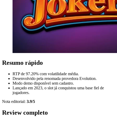
Resumo rápido
RTP de 97.20% com volatilidade média.
Desenvolvido pela renomada provedora Evolution.
Modo demo disponível sem cadastro.
Lançado em 2023, o slot já conquistou uma base fiel de
jogadores.
Nota editorial:
3.9/5
Review completo