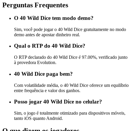
Perguntas Frequentes
O 40 Wild Dice tem modo demo?
Sim, você pode jogar o 40 Wild Dice gratuitamente no modo
demo antes de apostar dinheiro real.
Qual o RTP do 40 Wild Dice?
O RTP declarado do 40 Wild Dice é 97.00%, verificado junto
à provedora Evolution.
40 Wild Dice paga bem?
Com volatilidade média, o 40 Wild Dice oferece um equilíbrio
entre frequência e valor dos ganhos.
Posso jogar 40 Wild Dice no celular?
Sim, o jogo é totalmente otimizado para dispositivos móveis,
tanto iOS quanto Android.
O que dizem os jogadores