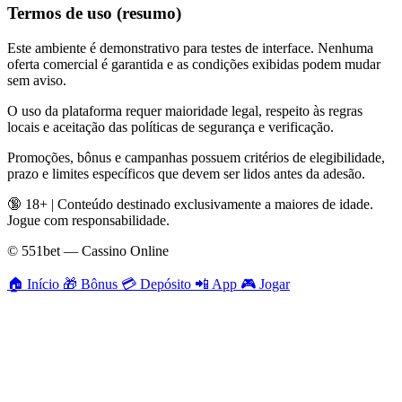
Termos de uso (resumo)
Este ambiente é demonstrativo para testes de interface. Nenhuma
oferta comercial é garantida e as condições exibidas podem mudar
sem aviso.
O uso da plataforma requer maioridade legal, respeito às regras
locais e aceitação das políticas de segurança e verificação.
Promoções, bônus e campanhas possuem critérios de elegibilidade,
prazo e limites específicos que devem ser lidos antes da adesão.
🔞 18+ | Conteúdo destinado exclusivamente a maiores de idade.
Jogue com responsabilidade.
© 551bet — Cassino Online
🏠
Início
🎁
Bônus
💳
Depósito
📲
App
🎮
Jogar