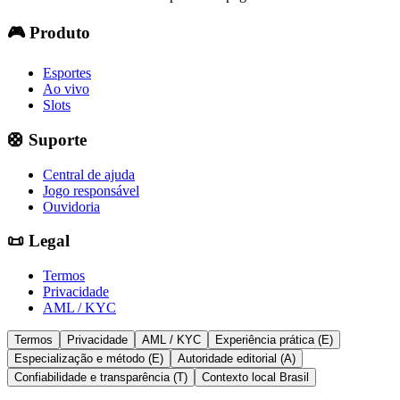
🎮
Produto
Esportes
Ao vivo
Slots
🛟
Suporte
Central de ajuda
Jogo responsável
Ouvidoria
📜
Legal
Termos
Privacidade
AML / KYC
Termos
Privacidade
AML / KYC
Experiência prática (E)
Especialização e método (E)
Autoridade editorial (A)
Confiabilidade e transparência (T)
Contexto local Brasil