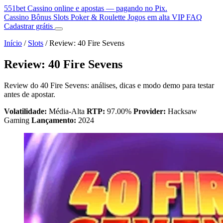
551bet
Cassino online e apostas — pagando no Pix.
Cassino
Bônus
Slots
Poker & Roulette
Jogos em alta
VIP
FAQ
Cadastrar grátis
Início
/
Slots
/
Review: 40 Fire Sevens
Review: 40 Fire Sevens
Review do 40 Fire Sevens: análises, dicas e modo demo para testar
antes de apostar.
Volatilidade:
Média-Alta
RTP:
97.00%
Provider:
Hacksaw
Gaming
Lançamento:
2024