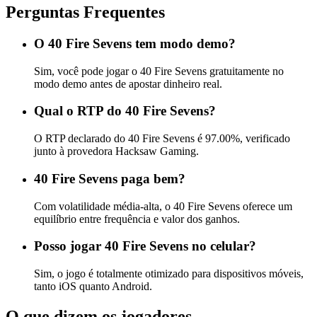
Perguntas Frequentes
O 40 Fire Sevens tem modo demo?
Sim, você pode jogar o 40 Fire Sevens gratuitamente no
modo demo antes de apostar dinheiro real.
Qual o RTP do 40 Fire Sevens?
O RTP declarado do 40 Fire Sevens é 97.00%, verificado
junto à provedora Hacksaw Gaming.
40 Fire Sevens paga bem?
Com volatilidade média-alta, o 40 Fire Sevens oferece um
equilíbrio entre frequência e valor dos ganhos.
Posso jogar 40 Fire Sevens no celular?
Sim, o jogo é totalmente otimizado para dispositivos móveis,
tanto iOS quanto Android.
O que dizem os jogadores