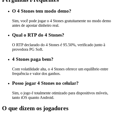
O 4 Stones tem modo demo?
Sim, você pode jogar o 4 Stones gratuitamente no modo demo
antes de apostar dinheiro real.
Qual o RTP do 4 Stones?
O RTP declarado do 4 Stones é 95.50%, verificado junto à
provedora PG Soft.
4 Stones paga bem?
Com volatilidade alta, o 4 Stones oferece um equilíbrio entre
frequência e valor dos ganhos.
Posso jogar 4 Stones no celular?
Sim, o jogo é totalmente otimizado para dispositivos móveis,
tanto iOS quanto Android.
O que dizem os jogadores