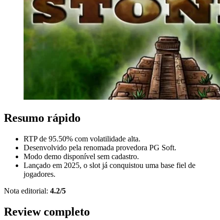
Resumo rápido
RTP de 95.50% com volatilidade alta.
Desenvolvido pela renomada provedora PG Soft.
Modo demo disponível sem cadastro.
Lançado em 2025, o slot já conquistou uma base fiel de
jogadores.
Nota editorial:
4.2/5
Review completo