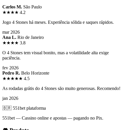
Carlos M.
São Paulo
★★★★
4.2
Jogo 4 Stones há meses. Experiência sólida e saques rápidos.
mar 2026
Ana L.
Rio de Janeiro
★★★★
3.8
O 4 Stones tem visual bonito, mas a volatilidade alta exige
paciência.
fev 2026
Pedro R.
Belo Horizonte
★★★★★
4.5
As rodadas grátis do 4 Stones são muito generosas. Recomendo!
jan 2026
🇧🇷 551bet plataforma
551bet — Cassino online e apostas — pagando no Pix.