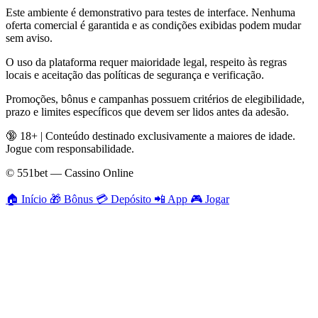
Este ambiente é demonstrativo para testes de interface. Nenhuma
oferta comercial é garantida e as condições exibidas podem mudar
sem aviso.
O uso da plataforma requer maioridade legal, respeito às regras
locais e aceitação das políticas de segurança e verificação.
Promoções, bônus e campanhas possuem critérios de elegibilidade,
prazo e limites específicos que devem ser lidos antes da adesão.
🔞 18+ | Conteúdo destinado exclusivamente a maiores de idade.
Jogue com responsabilidade.
© 551bet — Cassino Online
🏠
Início
🎁
Bônus
💳
Depósito
📲
App
🎮
Jogar