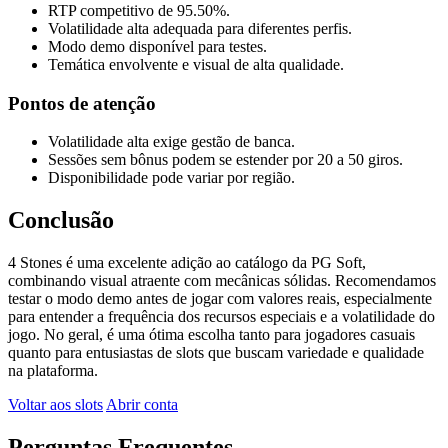
RTP competitivo de 95.50%.
Volatilidade alta adequada para diferentes perfis.
Modo demo disponível para testes.
Temática envolvente e visual de alta qualidade.
Pontos de atenção
Volatilidade alta exige gestão de banca.
Sessões sem bônus podem se estender por 20 a 50 giros.
Disponibilidade pode variar por região.
Conclusão
4 Stones é uma excelente adição ao catálogo da PG Soft,
combinando visual atraente com mecânicas sólidas. Recomendamos
testar o modo demo antes de jogar com valores reais, especialmente
para entender a frequência dos recursos especiais e a volatilidade do
jogo. No geral, é uma ótima escolha tanto para jogadores casuais
quanto para entusiastas de slots que buscam variedade e qualidade
na plataforma.
Voltar aos slots
Abrir conta
Perguntas Frequentes