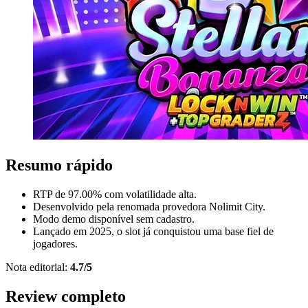
Resumo rápido
RTP de 97.00% com volatilidade alta.
Desenvolvido pela renomada provedora Nolimit City.
Modo demo disponível sem cadastro.
Lançado em 2025, o slot já conquistou uma base fiel de
jogadores.
Nota editorial:
4.7/5
Review completo