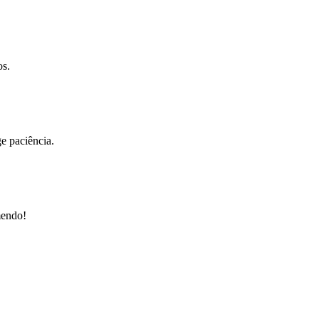
os.
ge paciência.
mendo!