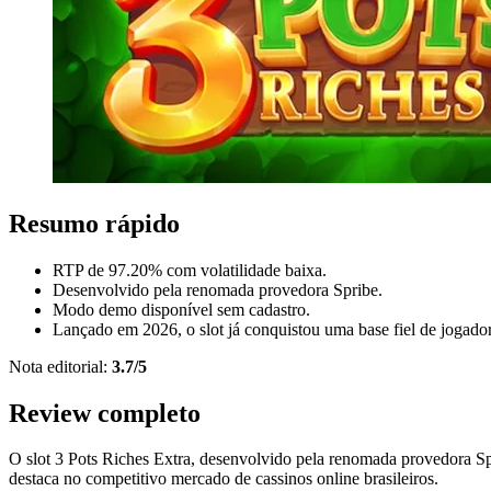
Resumo rápido
RTP de 97.20% com volatilidade baixa.
Desenvolvido pela renomada provedora Spribe.
Modo demo disponível sem cadastro.
Lançado em 2026, o slot já conquistou uma base fiel de jogador
Nota editorial:
3.7/5
Review completo
O slot 3 Pots Riches Extra, desenvolvido pela renomada provedora Sp
destaca no competitivo mercado de cassinos online brasileiros.