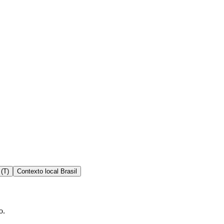
 (T)
Contexto local Brasil
o.