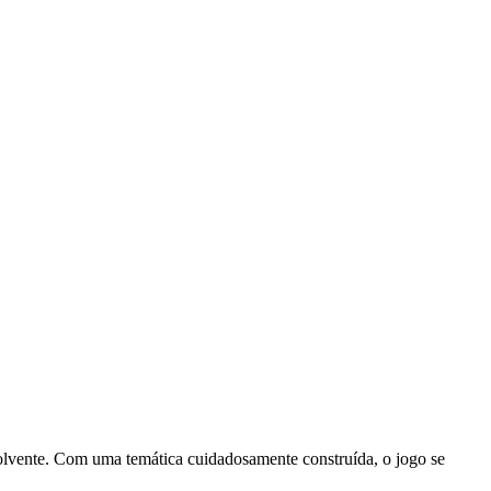
volvente. Com uma temática cuidadosamente construída, o jogo se