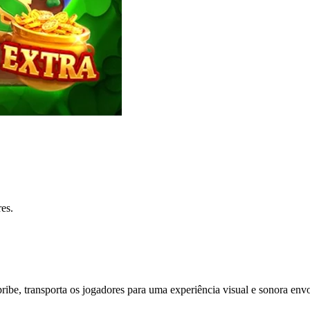
es.
ribe, transporta os jogadores para uma experiência visual e sonora en