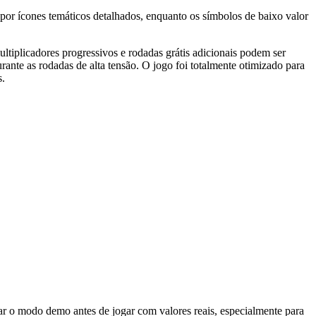
por ícones temáticos detalhados, enquanto os símbolos de baixo valor
tiplicadores progressivos e rodadas grátis adicionais podem ser
ante as rodadas de alta tensão. O jogo foi totalmente otimizado para
s.
ar o modo demo antes de jogar com valores reais, especialmente para