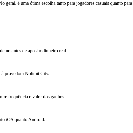
. No geral, é uma ótima escolha tanto para jogadores casuais quanto para
demo antes de apostar dinheiro real.
 à provedora Nolimit City.
entre frequência e valor dos ganhos.
anto iOS quanto Android.