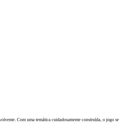
envolvente. Com uma temática cuidadosamente construída, o jogo se