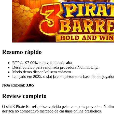
Resumo rápido
RTP de 97.00% com volatilidade alta.
Desenvolvido pela renomada provedora Nolimit City.
Modo demo disponível sem cadastro.
Lançado em 2025, o slot já conquistou uma base fiel de jogador
Nota editorial:
3.8/5
Review completo
O slot 3 Pirate Barrels, desenvolvido pela renomada provedora Nolimi
destaca no competitivo mercado de cassinos online brasileiros.