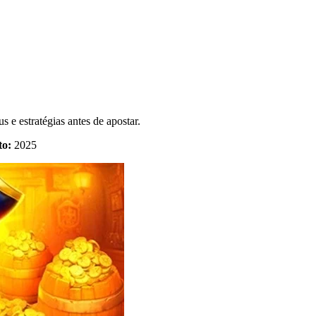
s e estratégias antes de apostar.
o:
2025