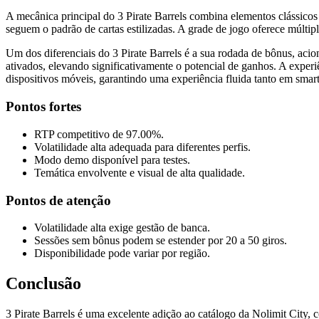
A mecânica principal do 3 Pirate Barrels combina elementos clássicos
seguem o padrão de cartas estilizadas. A grade de jogo oferece múltip
Um dos diferenciais do 3 Pirate Barrels é a sua rodada de bônus, aci
ativados, elevando significativamente o potencial de ganhos. A experi
dispositivos móveis, garantindo uma experiência fluida tanto em smar
Pontos fortes
RTP competitivo de 97.00%.
Volatilidade alta adequada para diferentes perfis.
Modo demo disponível para testes.
Temática envolvente e visual de alta qualidade.
Pontos de atenção
Volatilidade alta exige gestão de banca.
Sessões sem bônus podem se estender por 20 a 50 giros.
Disponibilidade pode variar por região.
Conclusão
3 Pirate Barrels é uma excelente adição ao catálogo da Nolimit City