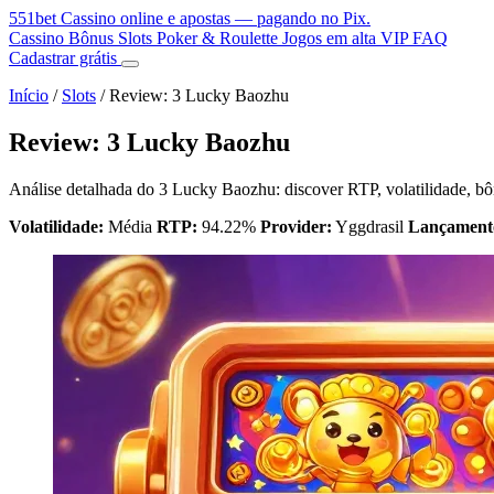
551bet
Cassino online e apostas — pagando no Pix.
Cassino
Bônus
Slots
Poker & Roulette
Jogos em alta
VIP
FAQ
Cadastrar grátis
Início
/
Slots
/
Review: 3 Lucky Baozhu
Review: 3 Lucky Baozhu
Análise detalhada do 3 Lucky Baozhu: discover RTP, volatilidade, bônu
Volatilidade:
Média
RTP:
94.22%
Provider:
Yggdrasil
Lançament