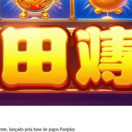
te, lançado pela base de jogos Pariplay