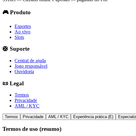
🎮
Produto
Esportes
Ao vivo
Slots
🛟
Suporte
Central de ajuda
Jogo responsável
Ouvidoria
📜
Legal
Termos
Privacidade
AML / KYC
Termos
Privacidade
AML / KYC
Experiência prática (E)
Especiali
Termos de uso (resumo)