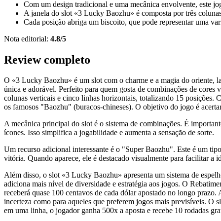
Com um design tradicional e uma mecânica envolvente, este jog
A janela do slot «3 Lucky Baozhu» é composta por três colunas v
Cada posição abriga um biscoito, que pode representar uma vari
Nota editorial:
4.8/5
Review completo
O «3 Lucky Baozhu» é um slot com o charme e a magia do oriente, la
única e adorável. Perfeito para quem gosta de combinações de cores 
colunas verticais e cinco linhas horizontais, totalizando 15 posições.
os famosos "Baozhu" (buracos-chineses). O objetivo do jogo é acertar
A mecânica principal do slot é o sistema de combinações. É importante
ícones. Isso simplifica a jogabilidade e aumenta a sensação de sorte.
Um recurso adicional interessante é o "Super Baozhu". Este é um tip
vitória. Quando aparece, ele é destacado visualmente para facilitar a i
Além disso, o slot «3 Lucky Baozhu» apresenta um sistema de espelho
adiciona mais nível de diversidade e estratégia aos jogos. O Rebati
receberá quase 100 centavos de cada dólar apostado no longo prazo. 
incerteza como para aqueles que preferem jogos mais previsíveis. O
em uma linha, o jogador ganha 500x a aposta e recebe 10 rodadas grat