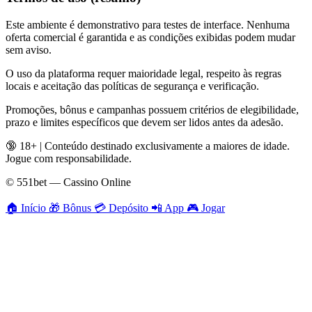
Este ambiente é demonstrativo para testes de interface. Nenhuma
oferta comercial é garantida e as condições exibidas podem mudar
sem aviso.
O uso da plataforma requer maioridade legal, respeito às regras
locais e aceitação das políticas de segurança e verificação.
Promoções, bônus e campanhas possuem critérios de elegibilidade,
prazo e limites específicos que devem ser lidos antes da adesão.
🔞 18+ | Conteúdo destinado exclusivamente a maiores de idade.
Jogue com responsabilidade.
© 551bet — Cassino Online
🏠
Início
🎁
Bônus
💳
Depósito
📲
App
🎮
Jogar