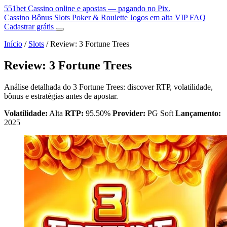
551bet
Cassino online e apostas — pagando no Pix.
Cassino
Bônus
Slots
Poker & Roulette
Jogos em alta
VIP
FAQ
Cadastrar grátis
Início
/
Slots
/
Review: 3 Fortune Trees
Review: 3 Fortune Trees
Análise detalhada do 3 Fortune Trees: discover RTP, volatilidade,
bônus e estratégias antes de apostar.
Volatilidade:
Alta
RTP:
95.50%
Provider:
PG Soft
Lançamento:
2025