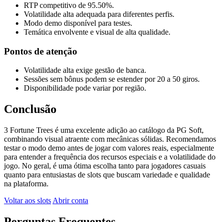
RTP competitivo de 95.50%.
Volatilidade alta adequada para diferentes perfis.
Modo demo disponível para testes.
Temática envolvente e visual de alta qualidade.
Pontos de atenção
Volatilidade alta exige gestão de banca.
Sessões sem bônus podem se estender por 20 a 50 giros.
Disponibilidade pode variar por região.
Conclusão
3 Fortune Trees é uma excelente adição ao catálogo da PG Soft,
combinando visual atraente com mecânicas sólidas. Recomendamos
testar o modo demo antes de jogar com valores reais, especialmente
para entender a frequência dos recursos especiais e a volatilidade do
jogo. No geral, é uma ótima escolha tanto para jogadores casuais
quanto para entusiastas de slots que buscam variedade e qualidade
na plataforma.
Voltar aos slots
Abrir conta
Perguntas Frequentes