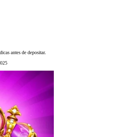
icas antes de depositar.
025