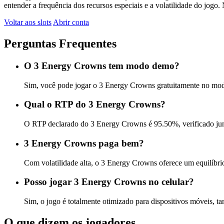
entender a frequência dos recursos especiais e a volatilidade do jogo
Voltar aos slots
Abrir conta
Perguntas Frequentes
O 3 Energy Crowns tem modo demo?
Sim, você pode jogar o 3 Energy Crowns gratuitamente no modo
Qual o RTP do 3 Energy Crowns?
O RTP declarado do 3 Energy Crowns é 95.50%, verificado jun
3 Energy Crowns paga bem?
Com volatilidade alta, o 3 Energy Crowns oferece um equilíbrio
Posso jogar 3 Energy Crowns no celular?
Sim, o jogo é totalmente otimizado para dispositivos móveis, t
O que dizem os jogadores