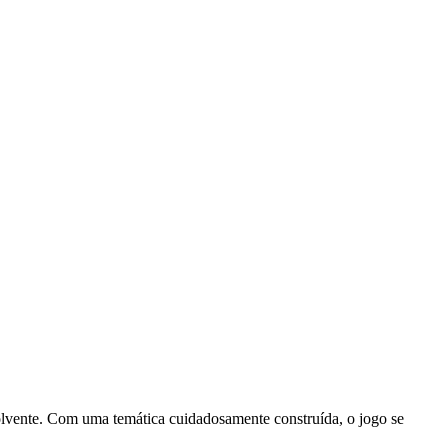
olvente. Com uma temática cuidadosamente construída, o jogo se