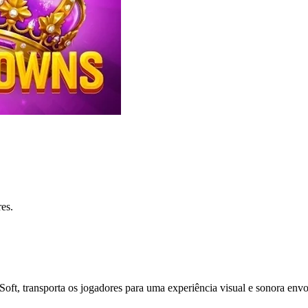
es.
ft, transporta os jogadores para uma experiência visual e sonora env