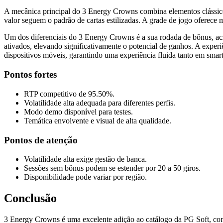
A mecânica principal do 3 Energy Crowns combina elementos clássico
valor seguem o padrão de cartas estilizadas. A grade de jogo oferece 
Um dos diferenciais do 3 Energy Crowns é a sua rodada de bônus, aci
ativados, elevando significativamente o potencial de ganhos. A experi
dispositivos móveis, garantindo uma experiência fluida tanto em smar
Pontos fortes
RTP competitivo de 95.50%.
Volatilidade alta adequada para diferentes perfis.
Modo demo disponível para testes.
Temática envolvente e visual de alta qualidade.
Pontos de atenção
Volatilidade alta exige gestão de banca.
Sessões sem bônus podem se estender por 20 a 50 giros.
Disponibilidade pode variar por região.
Conclusão
3 Energy Crowns é uma excelente adição ao catálogo da PG Soft, com