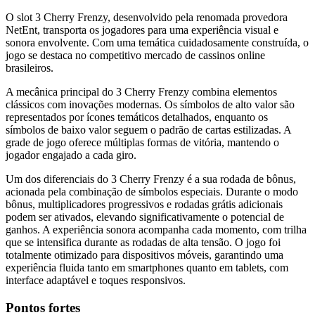
O slot 3 Cherry Frenzy, desenvolvido pela renomada provedora
NetEnt, transporta os jogadores para uma experiência visual e
sonora envolvente. Com uma temática cuidadosamente construída, o
jogo se destaca no competitivo mercado de cassinos online
brasileiros.
A mecânica principal do 3 Cherry Frenzy combina elementos
clássicos com inovações modernas. Os símbolos de alto valor são
representados por ícones temáticos detalhados, enquanto os
símbolos de baixo valor seguem o padrão de cartas estilizadas. A
grade de jogo oferece múltiplas formas de vitória, mantendo o
jogador engajado a cada giro.
Um dos diferenciais do 3 Cherry Frenzy é a sua rodada de bônus,
acionada pela combinação de símbolos especiais. Durante o modo
bônus, multiplicadores progressivos e rodadas grátis adicionais
podem ser ativados, elevando significativamente o potencial de
ganhos. A experiência sonora acompanha cada momento, com trilha
que se intensifica durante as rodadas de alta tensão. O jogo foi
totalmente otimizado para dispositivos móveis, garantindo uma
experiência fluida tanto em smartphones quanto em tablets, com
interface adaptável e toques responsivos.
Pontos fortes