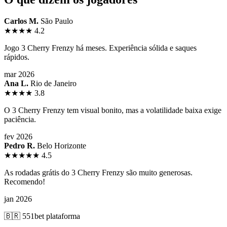
Carlos M.
São Paulo
★★★★
4.2
Jogo 3 Cherry Frenzy há meses. Experiência sólida e saques
rápidos.
mar 2026
Ana L.
Rio de Janeiro
★★★★
3.8
O 3 Cherry Frenzy tem visual bonito, mas a volatilidade baixa exige
paciência.
fev 2026
Pedro R.
Belo Horizonte
★★★★★
4.5
As rodadas grátis do 3 Cherry Frenzy são muito generosas.
Recomendo!
jan 2026
🇧🇷 551bet plataforma