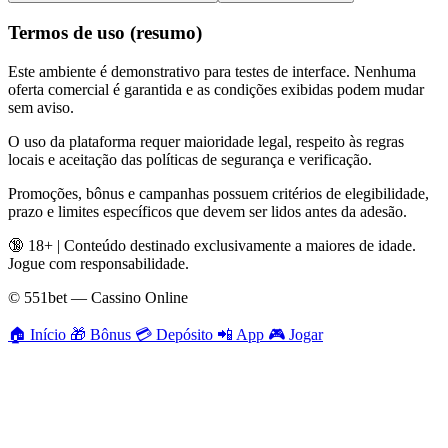
Termos de uso (resumo)
Este ambiente é demonstrativo para testes de interface. Nenhuma
oferta comercial é garantida e as condições exibidas podem mudar
sem aviso.
O uso da plataforma requer maioridade legal, respeito às regras
locais e aceitação das políticas de segurança e verificação.
Promoções, bônus e campanhas possuem critérios de elegibilidade,
prazo e limites específicos que devem ser lidos antes da adesão.
🔞 18+ | Conteúdo destinado exclusivamente a maiores de idade.
Jogue com responsabilidade.
© 551bet — Cassino Online
🏠
Início
🎁
Bônus
💳
Depósito
📲
App
🎮
Jogar