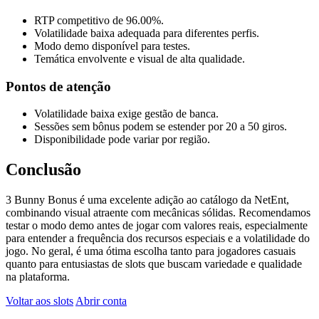
RTP competitivo de 96.00%.
Volatilidade baixa adequada para diferentes perfis.
Modo demo disponível para testes.
Temática envolvente e visual de alta qualidade.
Pontos de atenção
Volatilidade baixa exige gestão de banca.
Sessões sem bônus podem se estender por 20 a 50 giros.
Disponibilidade pode variar por região.
Conclusão
3 Bunny Bonus é uma excelente adição ao catálogo da NetEnt,
combinando visual atraente com mecânicas sólidas. Recomendamos
testar o modo demo antes de jogar com valores reais, especialmente
para entender a frequência dos recursos especiais e a volatilidade do
jogo. No geral, é uma ótima escolha tanto para jogadores casuais
quanto para entusiastas de slots que buscam variedade e qualidade
na plataforma.
Voltar aos slots
Abrir conta