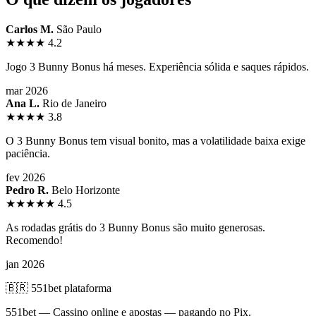
Carlos M.
São Paulo
★★★★
4.2
Jogo 3 Bunny Bonus há meses. Experiência sólida e saques rápidos.
mar 2026
Ana L.
Rio de Janeiro
★★★★
3.8
O 3 Bunny Bonus tem visual bonito, mas a volatilidade baixa exige
paciência.
fev 2026
Pedro R.
Belo Horizonte
★★★★★
4.5
As rodadas grátis do 3 Bunny Bonus são muito generosas.
Recomendo!
jan 2026
🇧🇷 551bet plataforma
551bet — Cassino online e apostas — pagando no Pix.