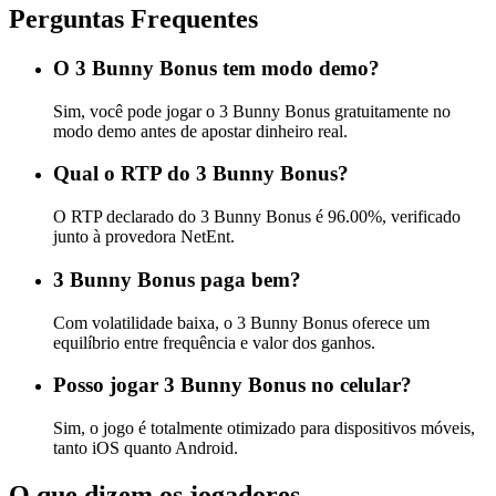
Perguntas Frequentes
O 3 Bunny Bonus tem modo demo?
Sim, você pode jogar o 3 Bunny Bonus gratuitamente no
modo demo antes de apostar dinheiro real.
Qual o RTP do 3 Bunny Bonus?
O RTP declarado do 3 Bunny Bonus é 96.00%, verificado
junto à provedora NetEnt.
3 Bunny Bonus paga bem?
Com volatilidade baixa, o 3 Bunny Bonus oferece um
equilíbrio entre frequência e valor dos ganhos.
Posso jogar 3 Bunny Bonus no celular?
Sim, o jogo é totalmente otimizado para dispositivos móveis,
tanto iOS quanto Android.
O que dizem os jogadores