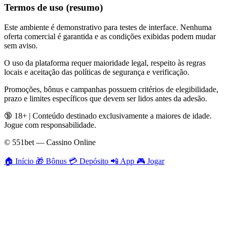
Termos de uso (resumo)
Este ambiente é demonstrativo para testes de interface. Nenhuma
oferta comercial é garantida e as condições exibidas podem mudar
sem aviso.
O uso da plataforma requer maioridade legal, respeito às regras
locais e aceitação das políticas de segurança e verificação.
Promoções, bônus e campanhas possuem critérios de elegibilidade,
prazo e limites específicos que devem ser lidos antes da adesão.
🔞 18+ | Conteúdo destinado exclusivamente a maiores de idade.
Jogue com responsabilidade.
© 551bet — Cassino Online
🏠
Início
🎁
Bônus
💳
Depósito
📲
App
🎮
Jogar