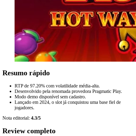
Resumo rápido
RTP de 97.20% com volatilidade média-alta.
Desenvolvido pela renomada provedora Pragmatic Play.
Modo demo disponível sem cadastro.
Lançado em 2024, o slot já conquistou uma base fiel de
jogadores.
Nota editorial:
4.3/5
Review completo