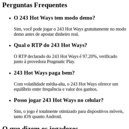
Perguntas Frequentes
O 243 Hot Ways tem modo demo?
Sim, você pode jogar o 243 Hot Ways gratuitamente no modo
demo antes de apostar dinheiro real.
Qual o RTP do 243 Hot Ways?
O RTP declarado do 243 Hot Ways é 97.20%, verificado
junto à provedora Pragmatic Play.
243 Hot Ways paga bem?
Com volatilidade média-alta, o 243 Hot Ways oferece um
equilíbrio entre frequência e valor dos ganhos.
Posso jogar 243 Hot Ways no celular?
Sim, o jogo é totalmente otimizado para dispositivos móveis,
tanto iOS quanto Android.
O que dizem os jogadores