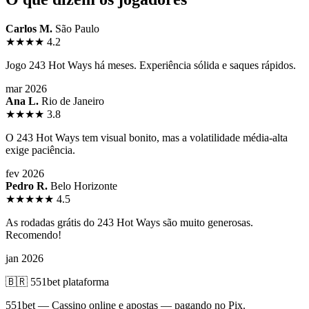
Carlos M.
São Paulo
★★★★
4.2
Jogo 243 Hot Ways há meses. Experiência sólida e saques rápidos.
mar 2026
Ana L.
Rio de Janeiro
★★★★
3.8
O 243 Hot Ways tem visual bonito, mas a volatilidade média-alta
exige paciência.
fev 2026
Pedro R.
Belo Horizonte
★★★★★
4.5
As rodadas grátis do 243 Hot Ways são muito generosas.
Recomendo!
jan 2026
🇧🇷 551bet plataforma
551bet — Cassino online e apostas — pagando no Pix.