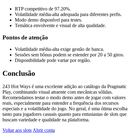
RTP competitivo de 97.20%.
Volatilidade média-alta adequada para diferentes perfis.
Modo demo disponível para testes.
Temática envolvente e visual de alta qualidade.
Pontos de atenção
Volatilidade média-alta exige gestão de banca.
Sessões sem bônus podem se estender por 20 a 50 giros.
Disponibilidade pode variar por região.
Conclusão
243 Hot Ways é uma excelente adição ao catálogo da Pragmatic
Play, combinando visual atraente com mecânicas sólidas.
Recomendamos testar o modo demo antes de jogar com valores
reais, especialmente para entender a frequência dos recursos
especiais e a volatilidade do jogo. No geral, é uma ótima escolha
tanto para jogadores casuais quanto para entusiastas de slots que
buscam variedade e qualidade na plataforma.
Voltar aos slots
Abrir conta