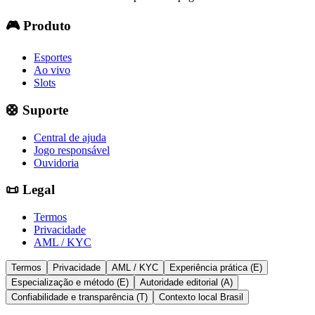
🎮
Produto
Esportes
Ao vivo
Slots
🛟
Suporte
Central de ajuda
Jogo responsável
Ouvidoria
📜
Legal
Termos
Privacidade
AML / KYC
Termos
Privacidade
AML / KYC
Experiência prática (E)
Especialização e método (E)
Autoridade editorial (A)
Confiabilidade e transparência (T)
Contexto local Brasil