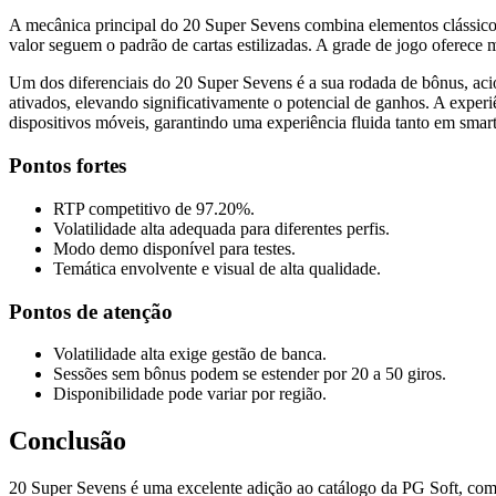
A mecânica principal do 20 Super Sevens combina elementos clássicos
valor seguem o padrão de cartas estilizadas. A grade de jogo oferece 
Um dos diferenciais do 20 Super Sevens é a sua rodada de bônus, aci
ativados, elevando significativamente o potencial de ganhos. A experi
dispositivos móveis, garantindo uma experiência fluida tanto em smar
Pontos fortes
RTP competitivo de 97.20%.
Volatilidade alta adequada para diferentes perfis.
Modo demo disponível para testes.
Temática envolvente e visual de alta qualidade.
Pontos de atenção
Volatilidade alta exige gestão de banca.
Sessões sem bônus podem se estender por 20 a 50 giros.
Disponibilidade pode variar por região.
Conclusão
20 Super Sevens é uma excelente adição ao catálogo da PG Soft, com