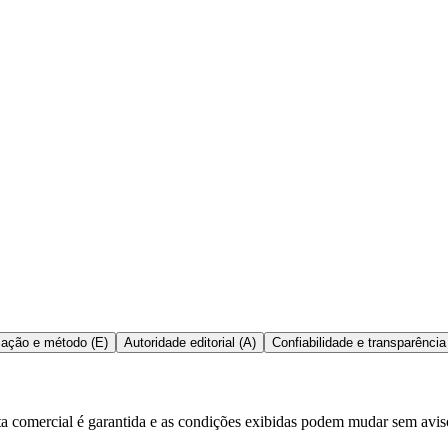
zação e método (E)
Autoridade editorial (A)
Confiabilidade e transparência
ta comercial é garantida e as condições exibidas podem mudar sem avis