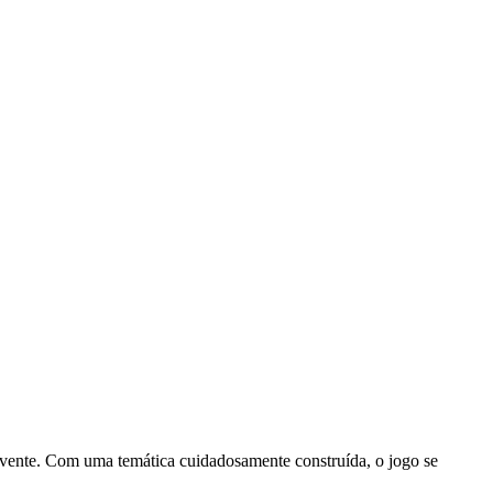
lvente. Com uma temática cuidadosamente construída, o jogo se