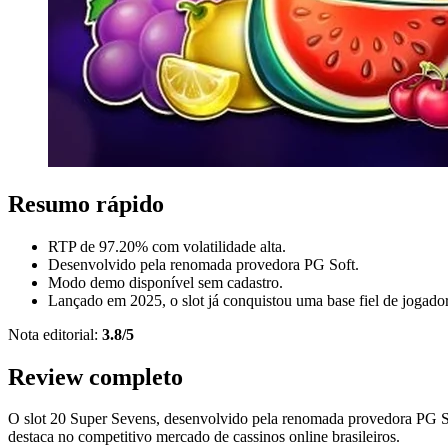
Resumo rápido
RTP de 97.20% com volatilidade alta.
Desenvolvido pela renomada provedora PG Soft.
Modo demo disponível sem cadastro.
Lançado em 2025, o slot já conquistou uma base fiel de jogador
Nota editorial:
3.8/5
Review completo
O slot 20 Super Sevens, desenvolvido pela renomada provedora PG Sof
destaca no competitivo mercado de cassinos online brasileiros.