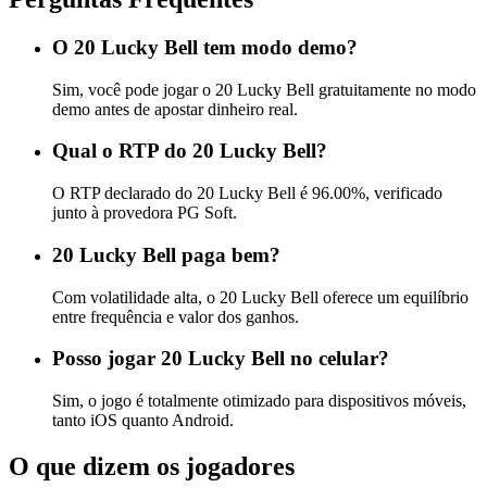
O 20 Lucky Bell tem modo demo?
Sim, você pode jogar o 20 Lucky Bell gratuitamente no modo
demo antes de apostar dinheiro real.
Qual o RTP do 20 Lucky Bell?
O RTP declarado do 20 Lucky Bell é 96.00%, verificado
junto à provedora PG Soft.
20 Lucky Bell paga bem?
Com volatilidade alta, o 20 Lucky Bell oferece um equilíbrio
entre frequência e valor dos ganhos.
Posso jogar 20 Lucky Bell no celular?
Sim, o jogo é totalmente otimizado para dispositivos móveis,
tanto iOS quanto Android.
O que dizem os jogadores