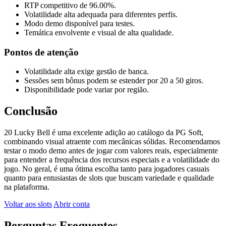
RTP competitivo de 96.00%.
Volatilidade alta adequada para diferentes perfis.
Modo demo disponível para testes.
Temática envolvente e visual de alta qualidade.
Pontos de atenção
Volatilidade alta exige gestão de banca.
Sessões sem bônus podem se estender por 20 a 50 giros.
Disponibilidade pode variar por região.
Conclusão
20 Lucky Bell é uma excelente adição ao catálogo da PG Soft,
combinando visual atraente com mecânicas sólidas. Recomendamos
testar o modo demo antes de jogar com valores reais, especialmente
para entender a frequência dos recursos especiais e a volatilidade do
jogo. No geral, é uma ótima escolha tanto para jogadores casuais
quanto para entusiastas de slots que buscam variedade e qualidade
na plataforma.
Voltar aos slots
Abrir conta
Perguntas Frequentes