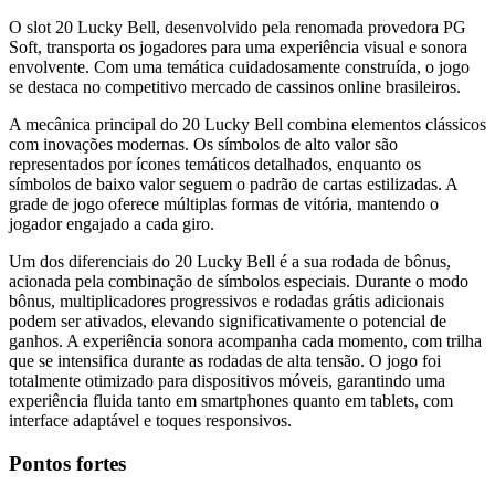
O slot 20 Lucky Bell, desenvolvido pela renomada provedora PG
Soft, transporta os jogadores para uma experiência visual e sonora
envolvente. Com uma temática cuidadosamente construída, o jogo
se destaca no competitivo mercado de cassinos online brasileiros.
A mecânica principal do 20 Lucky Bell combina elementos clássicos
com inovações modernas. Os símbolos de alto valor são
representados por ícones temáticos detalhados, enquanto os
símbolos de baixo valor seguem o padrão de cartas estilizadas. A
grade de jogo oferece múltiplas formas de vitória, mantendo o
jogador engajado a cada giro.
Um dos diferenciais do 20 Lucky Bell é a sua rodada de bônus,
acionada pela combinação de símbolos especiais. Durante o modo
bônus, multiplicadores progressivos e rodadas grátis adicionais
podem ser ativados, elevando significativamente o potencial de
ganhos. A experiência sonora acompanha cada momento, com trilha
que se intensifica durante as rodadas de alta tensão. O jogo foi
totalmente otimizado para dispositivos móveis, garantindo uma
experiência fluida tanto em smartphones quanto em tablets, com
interface adaptável e toques responsivos.
Pontos fortes