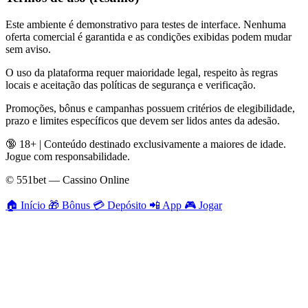
Este ambiente é demonstrativo para testes de interface. Nenhuma
oferta comercial é garantida e as condições exibidas podem mudar
sem aviso.
O uso da plataforma requer maioridade legal, respeito às regras
locais e aceitação das políticas de segurança e verificação.
Promoções, bônus e campanhas possuem critérios de elegibilidade,
prazo e limites específicos que devem ser lidos antes da adesão.
🔞 18+ | Conteúdo destinado exclusivamente a maiores de idade.
Jogue com responsabilidade.
© 551bet — Cassino Online
🏠
Início
🎁
Bônus
💳
Depósito
📲
App
🎮
Jogar