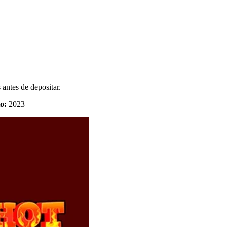
antes de depositar.
o:
2023