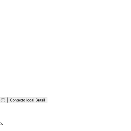
 (T)
Contexto local Brasil
o.