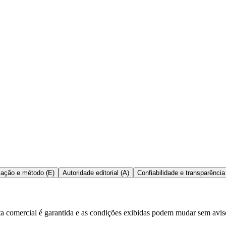
zação e método (E)
Autoridade editorial (A)
Confiabilidade e transparência
ta comercial é garantida e as condições exibidas podem mudar sem avis