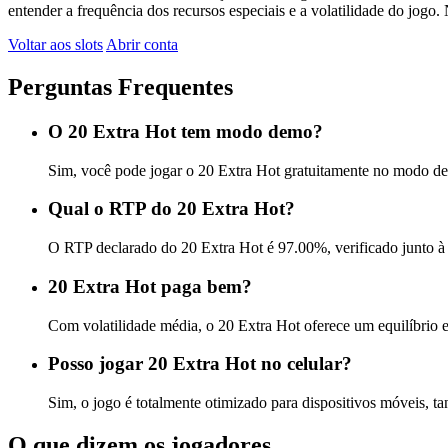
entender a frequência dos recursos especiais e a volatilidade do jogo
Voltar aos slots
Abrir conta
Perguntas Frequentes
O 20 Extra Hot tem modo demo?
Sim, você pode jogar o 20 Extra Hot gratuitamente no modo dem
Qual o RTP do 20 Extra Hot?
O RTP declarado do 20 Extra Hot é 97.00%, verificado junto à
20 Extra Hot paga bem?
Com volatilidade média, o 20 Extra Hot oferece um equilíbrio e
Posso jogar 20 Extra Hot no celular?
Sim, o jogo é totalmente otimizado para dispositivos móveis, t
O que dizem os jogadores