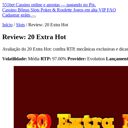
551bet
Cassino online e apostas — pagando no Pix.
Cassino
Bônus
Slots
Poker & Roulette
Jogos em alta
VIP
FAQ
Cadastrar grátis
Início
/
Slots
/
Review: 20 Extra Hot
Review: 20 Extra Hot
Avaliação do 20 Extra Hot: confira RTP, mecânicas exclusivas e dicas 
Volatilidade:
Média
RTP:
97.00%
Provider:
Evolution
Lançament