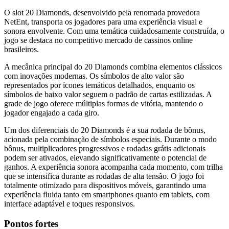
O slot 20 Diamonds, desenvolvido pela renomada provedora
NetEnt, transporta os jogadores para uma experiência visual e
sonora envolvente. Com uma temática cuidadosamente construída, o
jogo se destaca no competitivo mercado de cassinos online
brasileiros.
A mecânica principal do 20 Diamonds combina elementos clássicos
com inovações modernas. Os símbolos de alto valor são
representados por ícones temáticos detalhados, enquanto os
símbolos de baixo valor seguem o padrão de cartas estilizadas. A
grade de jogo oferece múltiplas formas de vitória, mantendo o
jogador engajado a cada giro.
Um dos diferenciais do 20 Diamonds é a sua rodada de bônus,
acionada pela combinação de símbolos especiais. Durante o modo
bônus, multiplicadores progressivos e rodadas grátis adicionais
podem ser ativados, elevando significativamente o potencial de
ganhos. A experiência sonora acompanha cada momento, com trilha
que se intensifica durante as rodadas de alta tensão. O jogo foi
totalmente otimizado para dispositivos móveis, garantindo uma
experiência fluida tanto em smartphones quanto em tablets, com
interface adaptável e toques responsivos.
Pontos fortes