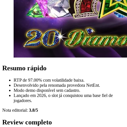
Resumo rápido
RTP de 97.00% com volatilidade baixa.
Desenvolvido pela renomada provedora NetEnt.
Modo demo disponível sem cadastro.
Lançado em 2026, o slot já conquistou uma base fiel de
jogadores.
Nota editorial:
3.8/5
Review completo