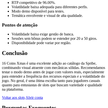
RTP competitivo de 96.00%.
Volatilidade baixa adequada para diferentes perfis.
Modo demo disponível para testes.
Temática envolvente e visual de alta qualidade.
Pontos de atenção
Volatilidade baixa exige gestão de banca.
Sessões sem bônus podem se estender por 20 a 50 giros.
Disponibilidade pode variar por região.
Conclusão
16 Coins Xmas é uma excelente adição ao catálogo da Spribe,
combinando visual atraente com mecânicas sólidas. Recomendamos
testar o modo demo antes de jogar com valores reais, especialmente
para entender a frequência dos recursos especiais e a volatilidade do
jogo. No geral, é uma ótima escolha tanto para jogadores casuais
quanto para entusiastas de slots que buscam variedade e qualidade
na plataforma.
Voltar aos slots
Abrir conta
Perguntas Frequentes