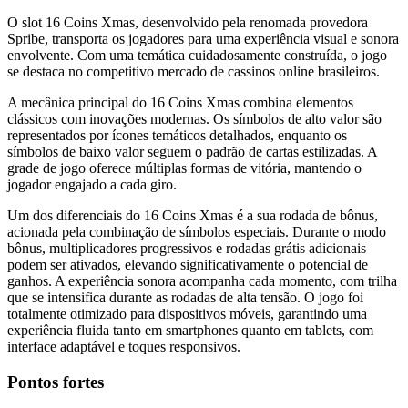
O slot 16 Coins Xmas, desenvolvido pela renomada provedora
Spribe, transporta os jogadores para uma experiência visual e sonora
envolvente. Com uma temática cuidadosamente construída, o jogo
se destaca no competitivo mercado de cassinos online brasileiros.
A mecânica principal do 16 Coins Xmas combina elementos
clássicos com inovações modernas. Os símbolos de alto valor são
representados por ícones temáticos detalhados, enquanto os
símbolos de baixo valor seguem o padrão de cartas estilizadas. A
grade de jogo oferece múltiplas formas de vitória, mantendo o
jogador engajado a cada giro.
Um dos diferenciais do 16 Coins Xmas é a sua rodada de bônus,
acionada pela combinação de símbolos especiais. Durante o modo
bônus, multiplicadores progressivos e rodadas grátis adicionais
podem ser ativados, elevando significativamente o potencial de
ganhos. A experiência sonora acompanha cada momento, com trilha
que se intensifica durante as rodadas de alta tensão. O jogo foi
totalmente otimizado para dispositivos móveis, garantindo uma
experiência fluida tanto em smartphones quanto em tablets, com
interface adaptável e toques responsivos.
Pontos fortes