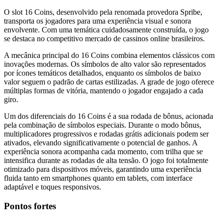
O slot 16 Coins, desenvolvido pela renomada provedora Spribe,
transporta os jogadores para uma experiência visual e sonora
envolvente. Com uma temática cuidadosamente construída, o jogo
se destaca no competitivo mercado de cassinos online brasileiros.
A mecânica principal do 16 Coins combina elementos clássicos com
inovações modernas. Os símbolos de alto valor são representados
por ícones temáticos detalhados, enquanto os símbolos de baixo
valor seguem o padrão de cartas estilizadas. A grade de jogo oferece
múltiplas formas de vitória, mantendo o jogador engajado a cada
giro.
Um dos diferenciais do 16 Coins é a sua rodada de bônus, acionada
pela combinação de símbolos especiais. Durante o modo bônus,
multiplicadores progressivos e rodadas grátis adicionais podem ser
ativados, elevando significativamente o potencial de ganhos. A
experiência sonora acompanha cada momento, com trilha que se
intensifica durante as rodadas de alta tensão. O jogo foi totalmente
otimizado para dispositivos móveis, garantindo uma experiência
fluida tanto em smartphones quanto em tablets, com interface
adaptável e toques responsivos.
Pontos fortes