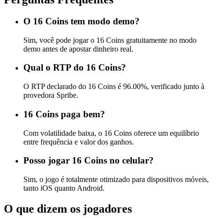
O 16 Coins tem modo demo?
Sim, você pode jogar o 16 Coins gratuitamente no modo
demo antes de apostar dinheiro real.
Qual o RTP do 16 Coins?
O RTP declarado do 16 Coins é 96.00%, verificado junto à
provedora Spribe.
16 Coins paga bem?
Com volatilidade baixa, o 16 Coins oferece um equilíbrio
entre frequência e valor dos ganhos.
Posso jogar 16 Coins no celular?
Sim, o jogo é totalmente otimizado para dispositivos móveis,
tanto iOS quanto Android.
O que dizem os jogadores