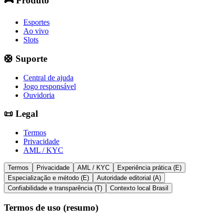
🎮
Produto
Esportes
Ao vivo
Slots
🛟
Suporte
Central de ajuda
Jogo responsável
Ouvidoria
📜
Legal
Termos
Privacidade
AML / KYC
Termos
Privacidade
AML / KYC
Experiência prática (E)
Especialização e método (E)
Autoridade editorial (A)
Confiabilidade e transparência (T)
Contexto local Brasil
Termos de uso (resumo)