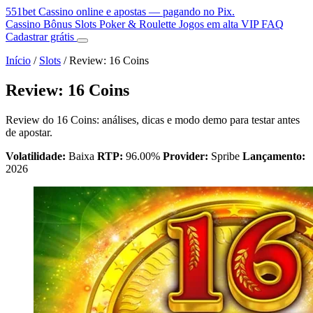
551bet
Cassino online e apostas — pagando no Pix.
Cassino
Bônus
Slots
Poker & Roulette
Jogos em alta
VIP
FAQ
Cadastrar grátis
Início
/
Slots
/
Review: 16 Coins
Review: 16 Coins
Review do 16 Coins: análises, dicas e modo demo para testar antes
de apostar.
Volatilidade:
Baixa
RTP:
96.00%
Provider:
Spribe
Lançamento:
2026