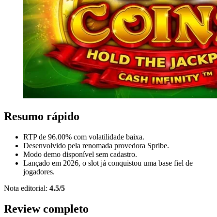
Resumo rápido
RTP de 96.00% com volatilidade baixa.
Desenvolvido pela renomada provedora Spribe.
Modo demo disponível sem cadastro.
Lançado em 2026, o slot já conquistou uma base fiel de
jogadores.
Nota editorial:
4.5/5
Review completo