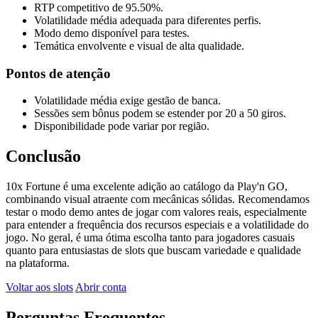
RTP competitivo de 95.50%.
Volatilidade média adequada para diferentes perfis.
Modo demo disponível para testes.
Temática envolvente e visual de alta qualidade.
Pontos de atenção
Volatilidade média exige gestão de banca.
Sessões sem bônus podem se estender por 20 a 50 giros.
Disponibilidade pode variar por região.
Conclusão
10x Fortune é uma excelente adição ao catálogo da Play'n GO,
combinando visual atraente com mecânicas sólidas. Recomendamos
testar o modo demo antes de jogar com valores reais, especialmente
para entender a frequência dos recursos especiais e a volatilidade do
jogo. No geral, é uma ótima escolha tanto para jogadores casuais
quanto para entusiastas de slots que buscam variedade e qualidade
na plataforma.
Voltar aos slots
Abrir conta
Perguntas Frequentes