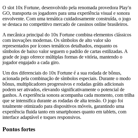
O slot 10x Fortune, desenvolvido pela renomada provedora Play'n
GO, transporta os jogadores para uma experiência visual e sonora
envolvente. Com uma temática cuidadosamente construída, o jogo
se destaca no competitivo mercado de cassinos online brasileiros.
A mecânica principal do 10x Fortune combina elementos clássicos
com inovações modernas. Os símbolos de alto valor são
representados por ícones temáticos detalhados, enquanto os
símbolos de baixo valor seguem o padrão de cartas estilizadas. A
grade de jogo oferece múltiplas formas de vitória, mantendo o
jogador engajado a cada giro.
Um dos diferenciais do 10x Fortune é a sua rodada de bônus,
acionada pela combinação de símbolos especiais. Durante o modo
bônus, multiplicadores progressivos e rodadas grátis adicionais
podem ser ativados, elevando significativamente o potencial de
ganhos. A experiência sonora acompanha cada momento, com trilha
que se intensifica durante as rodadas de alta tensão. O jogo foi
totalmente otimizado para dispositivos móveis, garantindo uma
experiência fluida tanto em smartphones quanto em tablets, com
interface adaptável e toques responsivos.
Pontos fortes