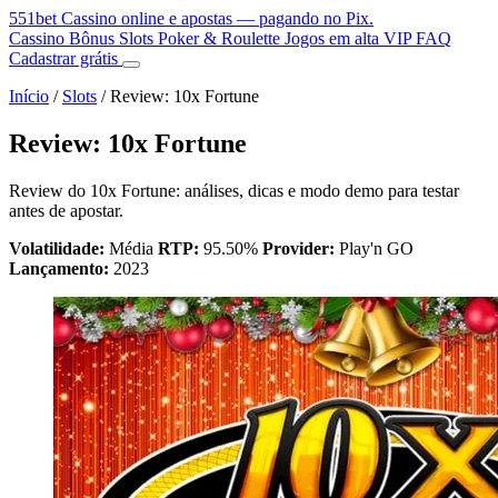
551bet
Cassino online e apostas — pagando no Pix.
Cassino
Bônus
Slots
Poker & Roulette
Jogos em alta
VIP
FAQ
Cadastrar grátis
Início
/
Slots
/
Review: 10x Fortune
Review: 10x Fortune
Review do 10x Fortune: análises, dicas e modo demo para testar
antes de apostar.
Volatilidade:
Média
RTP:
95.50%
Provider:
Play'n GO
Lançamento:
2023