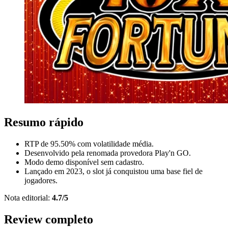
Resumo rápido
RTP de 95.50% com volatilidade média.
Desenvolvido pela renomada provedora Play'n GO.
Modo demo disponível sem cadastro.
Lançado em 2023, o slot já conquistou uma base fiel de
jogadores.
Nota editorial:
4.7/5
Review completo