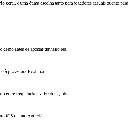
. No geral, é uma ótima escolha tanto para jogadores casuais quanto para
 demo antes de apostar dinheiro real.
to à provedora Evolution.
io entre frequência e valor dos ganhos.
anto iOS quanto Android.