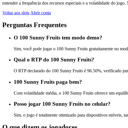
entender a frequência dos recursos especiais e a volatilidade do jogo
Voltar aos slots
Abrir conta
Perguntas Frequentes
O 100 Sunny Fruits tem modo demo?
Sim, você pode jogar o 100 Sunny Fruits gratuitamente no modo
Qual o RTP do 100 Sunny Fruits?
O RTP declarado do 100 Sunny Fruits é 96.50%, verificado jun
100 Sunny Fruits paga bem?
Com volatilidade média, o 100 Sunny Fruits oferece um equilíbr
Posso jogar 100 Sunny Fruits no celular?
Sim, o jogo é totalmente otimizado para dispositivos móveis, t
O que dizem os jogadores