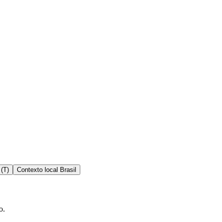
 (T)
Contexto local Brasil
o.