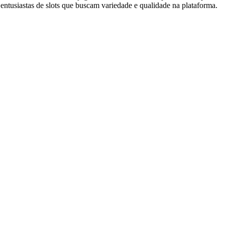
 entusiastas de slots que buscam variedade e qualidade na plataforma.