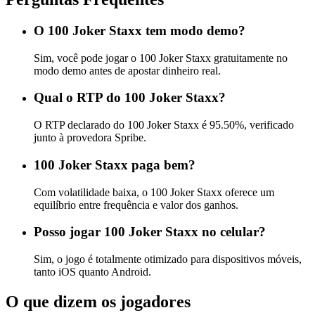
O 100 Joker Staxx tem modo demo?
Sim, você pode jogar o 100 Joker Staxx gratuitamente no
modo demo antes de apostar dinheiro real.
Qual o RTP do 100 Joker Staxx?
O RTP declarado do 100 Joker Staxx é 95.50%, verificado
junto à provedora Spribe.
100 Joker Staxx paga bem?
Com volatilidade baixa, o 100 Joker Staxx oferece um
equilíbrio entre frequência e valor dos ganhos.
Posso jogar 100 Joker Staxx no celular?
Sim, o jogo é totalmente otimizado para dispositivos móveis,
tanto iOS quanto Android.
O que dizem os jogadores