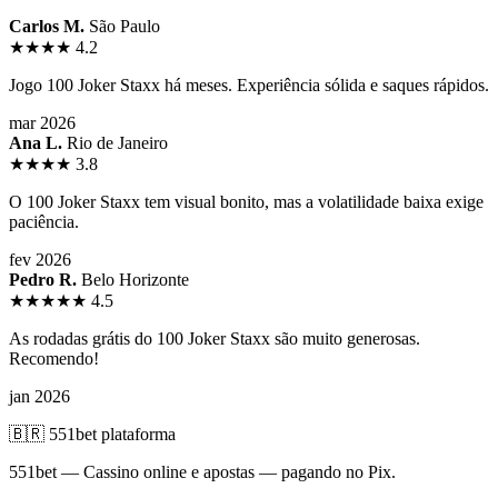
Carlos M.
São Paulo
★★★★
4.2
Jogo 100 Joker Staxx há meses. Experiência sólida e saques rápidos.
mar 2026
Ana L.
Rio de Janeiro
★★★★
3.8
O 100 Joker Staxx tem visual bonito, mas a volatilidade baixa exige
paciência.
fev 2026
Pedro R.
Belo Horizonte
★★★★★
4.5
As rodadas grátis do 100 Joker Staxx são muito generosas.
Recomendo!
jan 2026
🇧🇷 551bet plataforma
551bet — Cassino online e apostas — pagando no Pix.