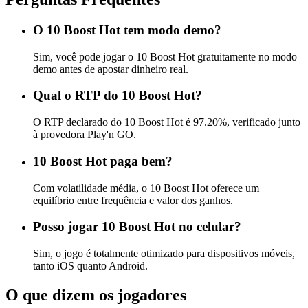
O 10 Boost Hot tem modo demo?
Sim, você pode jogar o 10 Boost Hot gratuitamente no modo
demo antes de apostar dinheiro real.
Qual o RTP do 10 Boost Hot?
O RTP declarado do 10 Boost Hot é 97.20%, verificado junto
à provedora Play'n GO.
10 Boost Hot paga bem?
Com volatilidade média, o 10 Boost Hot oferece um
equilíbrio entre frequência e valor dos ganhos.
Posso jogar 10 Boost Hot no celular?
Sim, o jogo é totalmente otimizado para dispositivos móveis,
tanto iOS quanto Android.
O que dizem os jogadores