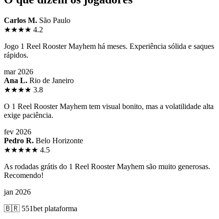
Carlos M.
São Paulo
★★★★
4.2
Jogo 1 Reel Rooster Mayhem há meses. Experiência sólida e saques
rápidos.
mar 2026
Ana L.
Rio de Janeiro
★★★★
3.8
O 1 Reel Rooster Mayhem tem visual bonito, mas a volatilidade alta
exige paciência.
fev 2026
Pedro R.
Belo Horizonte
★★★★★
4.5
As rodadas grátis do 1 Reel Rooster Mayhem são muito generosas.
Recomendo!
jan 2026
🇧🇷 551bet plataforma