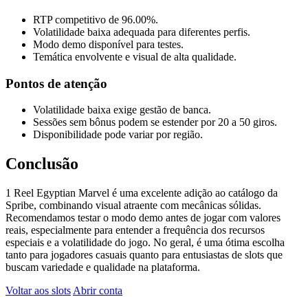
RTP competitivo de 96.00%.
Volatilidade baixa adequada para diferentes perfis.
Modo demo disponível para testes.
Temática envolvente e visual de alta qualidade.
Pontos de atenção
Volatilidade baixa exige gestão de banca.
Sessões sem bônus podem se estender por 20 a 50 giros.
Disponibilidade pode variar por região.
Conclusão
1 Reel Egyptian Marvel é uma excelente adição ao catálogo da
Spribe, combinando visual atraente com mecânicas sólidas.
Recomendamos testar o modo demo antes de jogar com valores
reais, especialmente para entender a frequência dos recursos
especiais e a volatilidade do jogo. No geral, é uma ótima escolha
tanto para jogadores casuais quanto para entusiastas de slots que
buscam variedade e qualidade na plataforma.
Voltar aos slots
Abrir conta