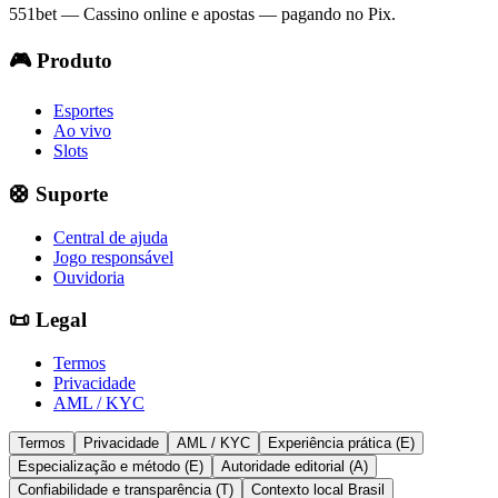
551bet — Cassino online e apostas — pagando no Pix.
🎮
Produto
Esportes
Ao vivo
Slots
🛟
Suporte
Central de ajuda
Jogo responsável
Ouvidoria
📜
Legal
Termos
Privacidade
AML / KYC
Termos
Privacidade
AML / KYC
Experiência prática (E)
Especialização e método (E)
Autoridade editorial (A)
Confiabilidade e transparência (T)
Contexto local Brasil