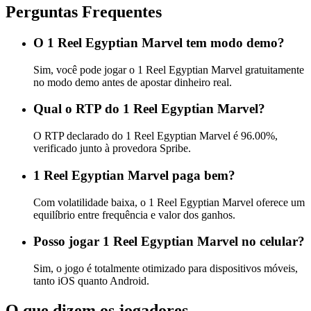
Perguntas Frequentes
O 1 Reel Egyptian Marvel tem modo demo?
Sim, você pode jogar o 1 Reel Egyptian Marvel gratuitamente
no modo demo antes de apostar dinheiro real.
Qual o RTP do 1 Reel Egyptian Marvel?
O RTP declarado do 1 Reel Egyptian Marvel é 96.00%,
verificado junto à provedora Spribe.
1 Reel Egyptian Marvel paga bem?
Com volatilidade baixa, o 1 Reel Egyptian Marvel oferece um
equilíbrio entre frequência e valor dos ganhos.
Posso jogar 1 Reel Egyptian Marvel no celular?
Sim, o jogo é totalmente otimizado para dispositivos móveis,
tanto iOS quanto Android.
O que dizem os jogadores