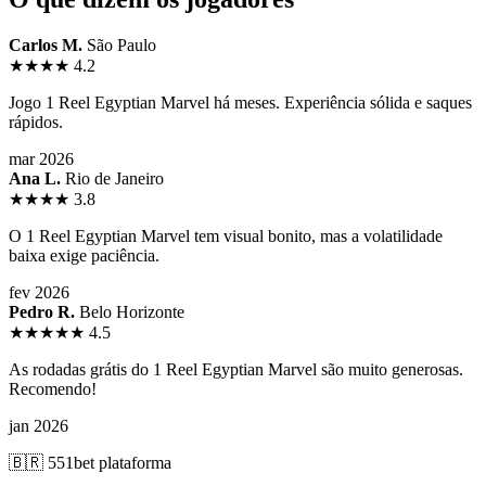
Carlos M.
São Paulo
★★★★
4.2
Jogo 1 Reel Egyptian Marvel há meses. Experiência sólida e saques
rápidos.
mar 2026
Ana L.
Rio de Janeiro
★★★★
3.8
O 1 Reel Egyptian Marvel tem visual bonito, mas a volatilidade
baixa exige paciência.
fev 2026
Pedro R.
Belo Horizonte
★★★★★
4.5
As rodadas grátis do 1 Reel Egyptian Marvel são muito generosas.
Recomendo!
jan 2026
🇧🇷 551bet plataforma