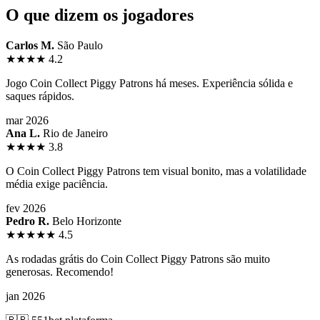
O que dizem os jogadores
Carlos M.
São Paulo
★★★★
4.2
Jogo Coin Collect Piggy Patrons há meses. Experiência sólida e
saques rápidos.
mar 2026
Ana L.
Rio de Janeiro
★★★★
3.8
O Coin Collect Piggy Patrons tem visual bonito, mas a volatilidade
média exige paciência.
fev 2026
Pedro R.
Belo Horizonte
★★★★★
4.5
As rodadas grátis do Coin Collect Piggy Patrons são muito
generosas. Recomendo!
jan 2026