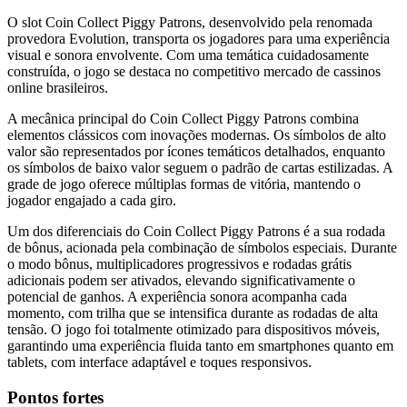
O slot Coin Collect Piggy Patrons, desenvolvido pela renomada
provedora Evolution, transporta os jogadores para uma experiência
visual e sonora envolvente. Com uma temática cuidadosamente
construída, o jogo se destaca no competitivo mercado de cassinos
online brasileiros.
A mecânica principal do Coin Collect Piggy Patrons combina
elementos clássicos com inovações modernas. Os símbolos de alto
valor são representados por ícones temáticos detalhados, enquanto
os símbolos de baixo valor seguem o padrão de cartas estilizadas. A
grade de jogo oferece múltiplas formas de vitória, mantendo o
jogador engajado a cada giro.
Um dos diferenciais do Coin Collect Piggy Patrons é a sua rodada
de bônus, acionada pela combinação de símbolos especiais. Durante
o modo bônus, multiplicadores progressivos e rodadas grátis
adicionais podem ser ativados, elevando significativamente o
potencial de ganhos. A experiência sonora acompanha cada
momento, com trilha que se intensifica durante as rodadas de alta
tensão. O jogo foi totalmente otimizado para dispositivos móveis,
garantindo uma experiência fluida tanto em smartphones quanto em
tablets, com interface adaptável e toques responsivos.
Pontos fortes