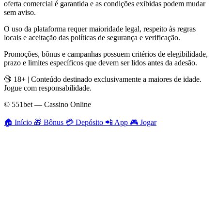
oferta comercial é garantida e as condições exibidas podem mudar
sem aviso.
O uso da plataforma requer maioridade legal, respeito às regras
locais e aceitação das políticas de segurança e verificação.
Promoções, bônus e campanhas possuem critérios de elegibilidade,
prazo e limites específicos que devem ser lidos antes da adesão.
🔞 18+ | Conteúdo destinado exclusivamente a maiores de idade.
Jogue com responsabilidade.
© 551bet — Cassino Online
🏠
Início
🎁
Bônus
💳
Depósito
📲
App
🎮
Jogar