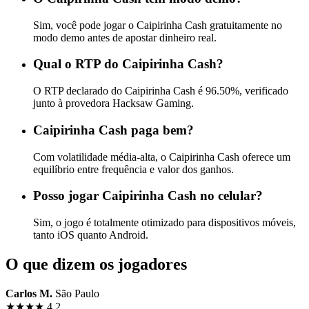
Sim, você pode jogar o Caipirinha Cash gratuitamente no
modo demo antes de apostar dinheiro real.
Qual o RTP do Caipirinha Cash?
O RTP declarado do Caipirinha Cash é 96.50%, verificado
junto à provedora Hacksaw Gaming.
Caipirinha Cash paga bem?
Com volatilidade média-alta, o Caipirinha Cash oferece um
equilíbrio entre frequência e valor dos ganhos.
Posso jogar Caipirinha Cash no celular?
Sim, o jogo é totalmente otimizado para dispositivos móveis,
tanto iOS quanto Android.
O que dizem os jogadores
Carlos M.
São Paulo
★★★★
4.2