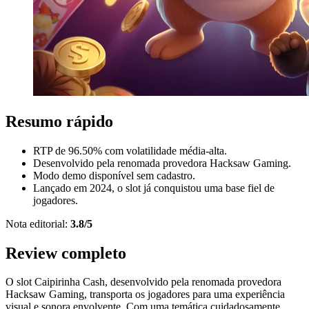
Resumo rápido
RTP de 96.50% com volatilidade média-alta.
Desenvolvido pela renomada provedora Hacksaw Gaming.
Modo demo disponível sem cadastro.
Lançado em 2024, o slot já conquistou uma base fiel de
jogadores.
Nota editorial:
3.8/5
Review completo
O slot Caipirinha Cash, desenvolvido pela renomada provedora
Hacksaw Gaming, transporta os jogadores para uma experiência
visual e sonora envolvente. Com uma temática cuidadosamente