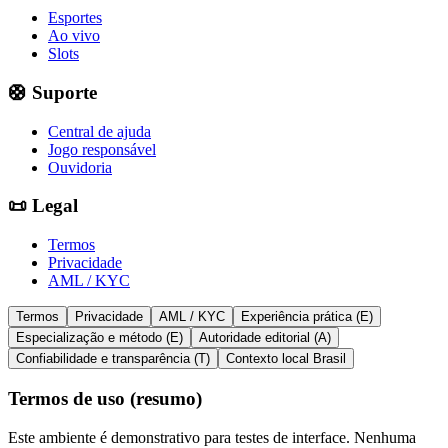
Esportes
Ao vivo
Slots
🛟
Suporte
Central de ajuda
Jogo responsável
Ouvidoria
📜
Legal
Termos
Privacidade
AML / KYC
Termos
Privacidade
AML / KYC
Experiência prática (E)
Especialização e método (E)
Autoridade editorial (A)
Confiabilidade e transparência (T)
Contexto local Brasil
Termos de uso (resumo)
Este ambiente é demonstrativo para testes de interface. Nenhuma